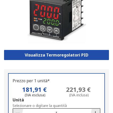
Visualizza Termoregolatori PID
Prezzo per 1 unità*
181,91 €
221,93 €
(IVA esclusa)
(IVA inclusa)
Add
Unità
to
Selezionare o digitare la quantità
Basket