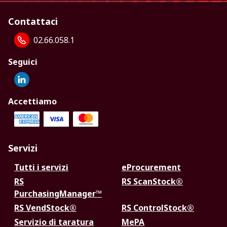
Contattaci
02.66.058.1
Seguici
Accettiamo
Servizi
Tutti i servizi
eProcurement
RS
RS ScanStock®
PurchasingManager™
RS VendStock®
RS ControlStock®
Servizio di taratura
MePA