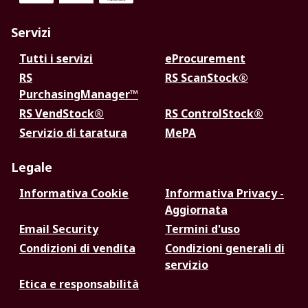
Servizi
Tutti i servizi
eProcurement
RS
RS ScanStock®
PurchasingManager™
RS VendStock®
RS ControlStock®
Servizio di taratura
MePA
Legale
Informativa Cookie
Informativa Privacy -
Aggiornata
Email Security
Termini d'uso
Condizioni di vendita
Condizioni generali di
servizio
Etica e responsabilità