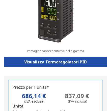
Immagine rappresentativa della gamma
Visualizza Termoregolatori PID
Prezzo per 1 unità*
686,14 €
837,09 €
(IVA esclusa)
(IVA inclusa)
Add
Unità