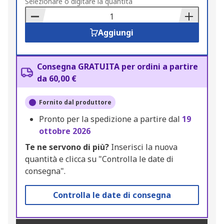
to
Selezionare o digitare la quantità
Basket
Aggiungi
Consegna GRATUITA per ordini a partire
da 60,00 €
Fornito dal produttore
Pronto per la spedizione a partire dal
19
ottobre 2026
Te ne servono di più?
Inserisci la nuova
quantità e clicca su "Controlla le date di
consegna".
Controlla le date di consegna