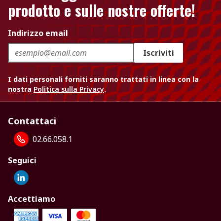
prodotto e sulle nostre offerte!
Indirizzo email
Iscriviti
I dati personali forniti saranno trattati in linea con la
nostra
Politica sulla Privacy
.
Contattaci
02.66.058.1
Seguici
Accettiamo