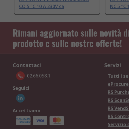
CO 5 °C 10 A 230V ca
NC 5 °C 
Rimani aggiornato sulle novità d
prodotto e sulle nostre offerte!
Contattaci
Servizi
02.66.058.1
Tutti i se
eProcur
Seguici
RS Purc
RS Scan
RS Vend
Accettiamo
RS Contr
Servizio 