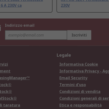
16 A 230V ca
230V
i
Indirizzo email
Iscriviti
Legale
rvizi
Informativa Cookie
ement
Informativa Privacy - Ag
hasingManager™
Email Security
Stock®
Termini d'uso
Stock®
Condizioni di vendita
olStock®
Condizioni generali di ser
di taratura
Etica e responsabilità