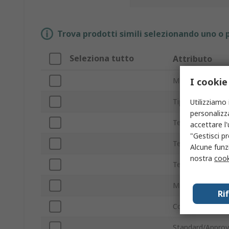
Trova prodotti simili selezionando uno o p
Seleziona tutto
Attributo
I cookie
Marchio
Tipo prodotto
Utilizziamo 
personalizza
Tensione contat
accettare l
"Gestisci pr
Tensione di alim
Alcune funzi
nostra
cook
Temperatura ma
Minima temperat
Ri
Corrente di cont
Standard/Approv