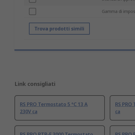
Gamma di impost
Trova prodotti simili
Link consigliati
RS PRO Termostato 5 °C 13 A
RS PRO 
230V ca
ca
RS PRO RTR-E 3000 Termostato
RS PRO 