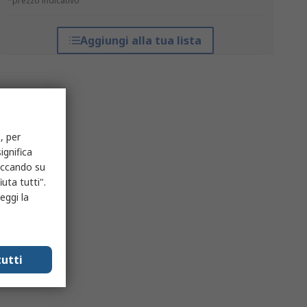
*prezzo indicativo
Aggiungi alla tua lista
, per
ignifica
liccando su
uta tutti".
eggi la
utti