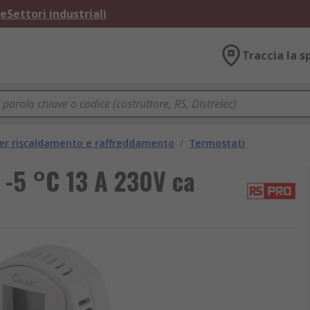
ne
Settori industriali
Traccia la s
per riscaldamento e raffreddamento
/
Termostati
 -5 °C 13 A 230V ca