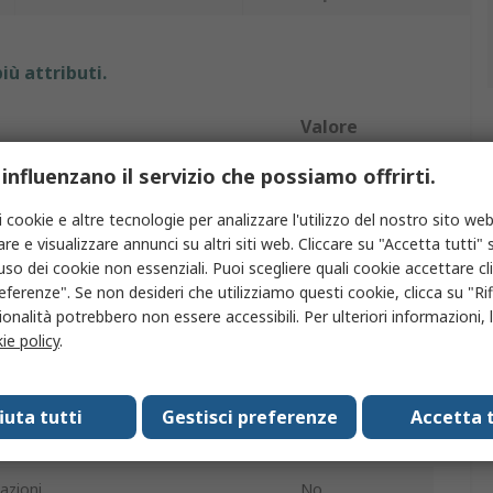
iù attributi.
Valore
 influenzano il servizio che possiamo offrirti.
RS PRO
Termostato
i cookie e altre tecnologie per analizzare l'utilizzo del nostro sito web
re e visualizzare annunci su altri siti web. Cliccare su "Accetta tutti" s
to
230V ca
'uso dei cookie non essenziali. Puoi scegliere quali cookie accettare c
eferenze". Se non desideri che utilizziamo questi cookie, clicca su "Rifi
entazione
230V ca
onalità potrebbero non essere accessibili. Per ulteriori informazioni, l
ie policy
.
ssima di funzionamento
25°C
ura operativa
-5°C
fiuta tutti
Gestisci preferenze
Accetta t
atto
13A
azioni
No