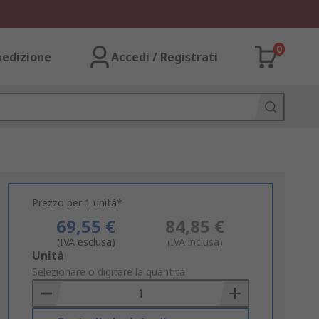
0
pedizione
Accedi / Registrati
Prezzo per 1 unità*
69,55 €
84,85 €
(IVA esclusa)
(IVA inclusa)
Add
Unità
to
Selezionare o digitare la quantità
Basket