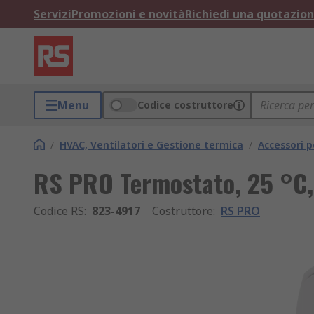
Servizi
Promozioni e novità
Richiedi una quotazio
Menu
Codice costruttore
/
HVAC, Ventilatori e Gestione termica
/
Accessori 
RS PRO Termostato, 25 °C,
Codice RS
:
823-4917
Costruttore
:
RS PRO