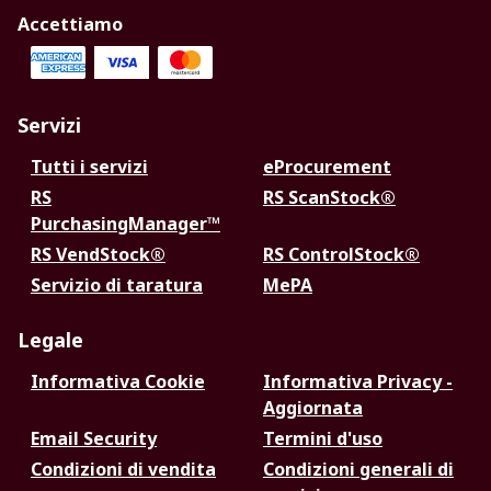
Accettiamo
Servizi
Tutti i servizi
eProcurement
RS
RS ScanStock®
PurchasingManager™
RS VendStock®
RS ControlStock®
Servizio di taratura
MePA
Legale
Informativa Cookie
Informativa Privacy -
Aggiornata
Email Security
Termini d'uso
Condizioni di vendita
Condizioni generali di