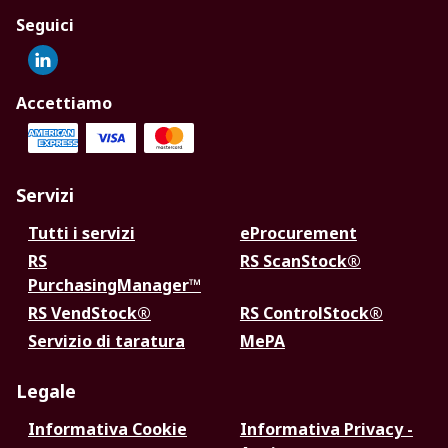
Seguici
Accettiamo
Servizi
Tutti i servizi
eProcurement
RS
RS ScanStock®
PurchasingManager™
RS VendStock®
RS ControlStock®
Servizio di taratura
MePA
Legale
Informativa Cookie
Informativa Privacy -