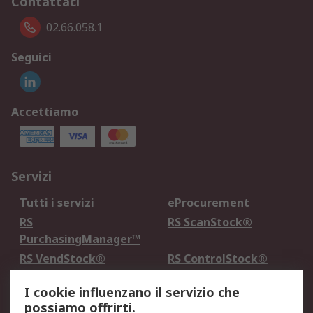
Contattaci
02.66.058.1
Seguici
Accettiamo
Servizi
Tutti i servizi
eProcurement
RS
RS ScanStock®
PurchasingManager™
RS VendStock®
RS ControlStock®
Servizio di taratura
MePA
I cookie influenzano il servizio che
possiamo offrirti.