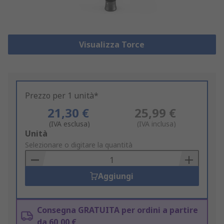
Visualizza Torce
Prezzo per 1 unità*
21,30 €
25,99 €
(IVA esclusa)
(IVA inclusa)
Add
Unità
to
Selezionare o digitare la quantità
Basket
Aggiungi
Consegna GRATUITA per ordini a partire
da 60,00 €