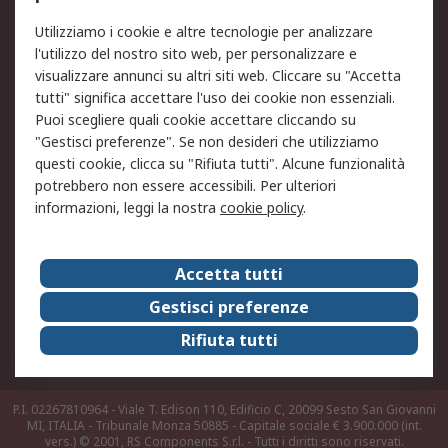
Legale
Utilizziamo i cookie e altre tecnologie per analizzare
Informativa Cookie
Informativa Privacy -
l'utilizzo del nostro sito web, per personalizzare e
Aggiornata
visualizzare annunci su altri siti web. Cliccare su "Accetta
Email Security
Termini d'uso
tutti" significa accettare l'uso dei cookie non essenziali.
Condizioni di vendita
Condizioni generali di
Puoi scegliere quali cookie accettare cliccando su
servizio
"Gestisci preferenze". Se non desideri che utilizziamo
questi cookie, clicca su "Rifiuta tutti". Alcune funzionalità
Etica e responsabilità
potrebbero non essere accessibili. Per ulteriori
informazioni, leggi la nostra
cookie policy
.
Chi Siamo
Chi Siamo
Contattaci
Accetta tutti
Supporto
ESG
Gestisci preferenze
Carriere
RS Group
Rifiuta tutti
Press Centre
Discovery: il Blog di RS
P.I. 02267810964 - Viale T. Edison 110, Edificio C, 20099 Sesto San Giovanni
MI, ITALIA - Tribunale Monza 50885 - Capitale sociale € 3.900.000 (int.
vers.)
© 2001, RS Components S.r.l. - Tutti i diritti sono riservati.