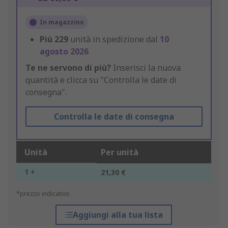
In magazzino
Più
229
unità in spedizione dal
10
agosto 2026
Te ne servono di più?
Inserisci la nuova
quantità e clicca su "Controlla le date di
consegna".
Controlla le date di consegna
Unità
Per unità
1 +
21,30 €
*prezzo indicativo
Aggiungi alla tua lista