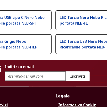
ia USB tipo C Nero Nebo
LED Torcia Nero Nebo Rica
bile portata NEB-SPT
portata NEB-FLT
ia Grigio Nebo
LED Torcia USB Nero Neb
bile portata NEB-HLP
Ricaricabile portata NEB-
i
Indirizzo email
Iscriviti
Legale
rvizi
Informativa Cookie