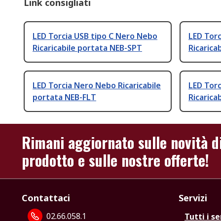
Link consigliati
LED Torcia USB tipo C Nero Nebo
LED Torc
Ricaricabile portata NEB-SPT
Ricarica
LED Torcia Nero Nebo Ricaricabile
LED Torc
portata NEB-FLT
Ricarica
Rimani aggiornato sulle novità d
prodotto e sulle nostre offerte!
Contattaci
Servizi
02.66.058.1
Tutti i se