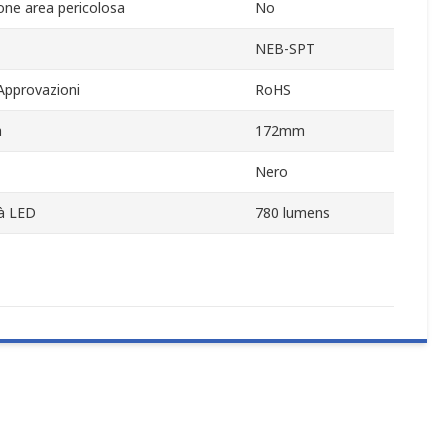
ione area pericolosa
No
NEB-SPT
Approvazioni
RoHS
a
172mm
Nero
à LED
780 lumens