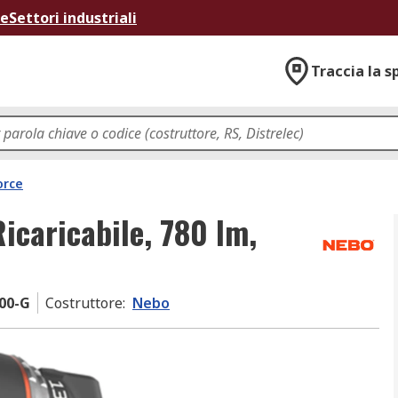
ne
Settori industriali
Traccia la s
orce
icaricabile, 780 lm,
00-G
Costruttore
:
Nebo