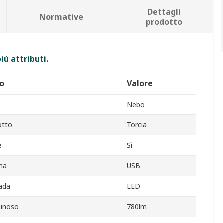
Dettagli
Normative
prodotto
iù attributi.
to
Valore
Nebo
otto
Torcia
e
Sì
ina
USB
ada
LED
minoso
780lm