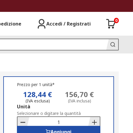
0
pedizione
Accedi / Registrati
Prezzo per 1 unità*
128,44 €
156,70 €
(IVA esclusa)
(IVA inclusa)
Add
Unità
to
Selezionare o digitare la quantità
Basket
Aggiungi