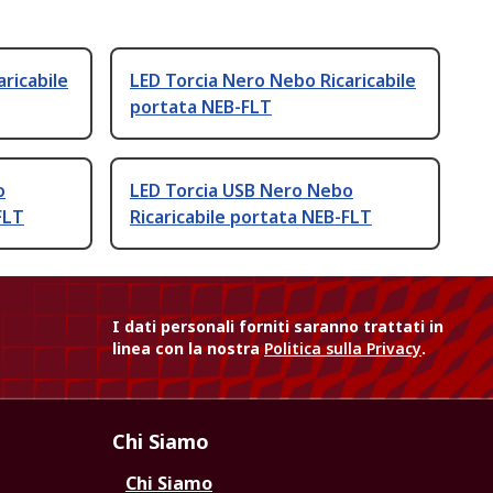
ricabile
LED Torcia Nero Nebo Ricaricabile
portata NEB-FLT
o
LED Torcia USB Nero Nebo
FLT
Ricaricabile portata NEB-FLT
I dati personali forniti saranno trattati in
linea con la nostra
Politica sulla Privacy
.
Chi Siamo
Chi Siamo