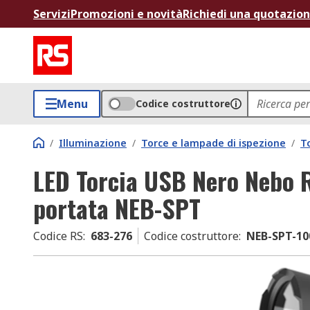
Servizi
Promozioni e novità
Richiedi una quotazio
Menu
Codice costruttore
/
Illuminazione
/
Torce e lampade di ispezione
/
T
LED Torcia USB Nero Nebo R
portata NEB-SPT
Codice RS
:
683-276
Codice costruttore
:
NEB-SPT-10