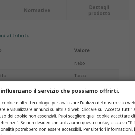
Dettagli
Normative
prodotto
iù attributi.
o
Valore
Nebo
tto
Torcia
Sì
 influenzano il servizio che possiamo offrirti.
na
Micro-USB
i cookie e altre tecnologie per analizzare l'utilizzo del nostro sito web
re e visualizzare annunci su altri siti web. Cliccare su "Accetta tutti" s
ada
LED
'uso dei cookie non essenziali. Puoi scegliere quali cookie accettare c
eferenze". Se non desideri che utilizziamo questi cookie, clicca su "Rifi
inoso
2000lm
onalità potrebbero non essere accessibili. Per ulteriori informazioni, l