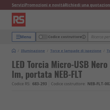
Servizi
Promozioni e novità
Richiedi una quotazio
Menu
Codice costruttore
/
Illuminazione
/
Torce e lampade di ispezione
/
T
LED Torcia Micro-USB Nero 
lm, portata NEB-FLT
Codice RS
:
683-293
Codice costruttore
:
NEB-FLT-00