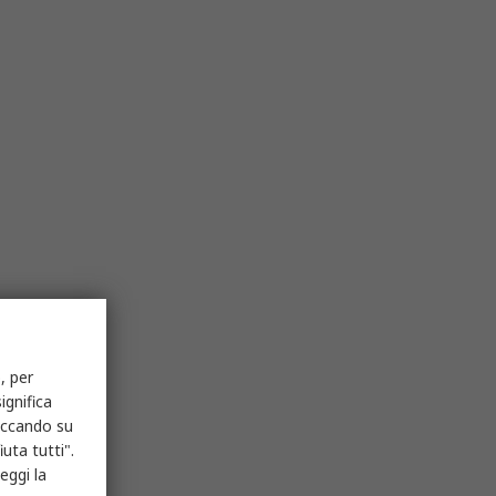
, per
ignifica
liccando su
uta tutti".
eggi la