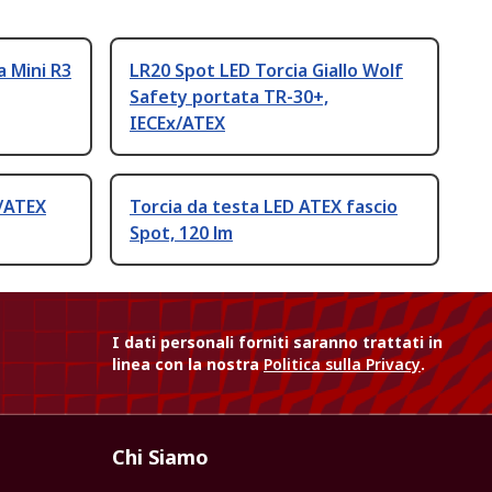
a Mini R3
LR20 Spot LED Torcia Giallo Wolf
Safety portata TR-30+,
IECEx/ATEX
x/ATEX
Torcia da testa LED ATEX fascio
Spot, 120 lm
I dati personali forniti saranno trattati in
linea con la nostra
Politica sulla Privacy
.
Chi Siamo