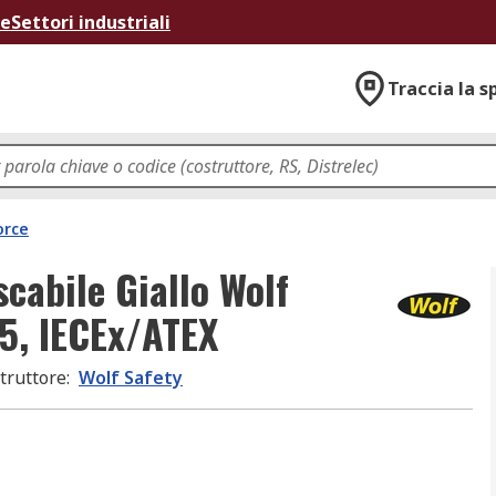
ne
Settori industriali
Traccia la s
orce
scabile Giallo Wolf
85, IECEx/ATEX
truttore
:
Wolf Safety