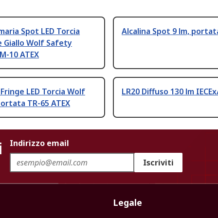
imaria Spot LED Torcia
Alcalina Spot 9 lm, portat
e Giallo Wolf Safety
 M-10 ATEX
Fringe LED Torcia Wolf
LR20 Diffuso 130 lm IECE
portata TR-65 ATEX
i
Indirizzo email
Iscriviti
Legale