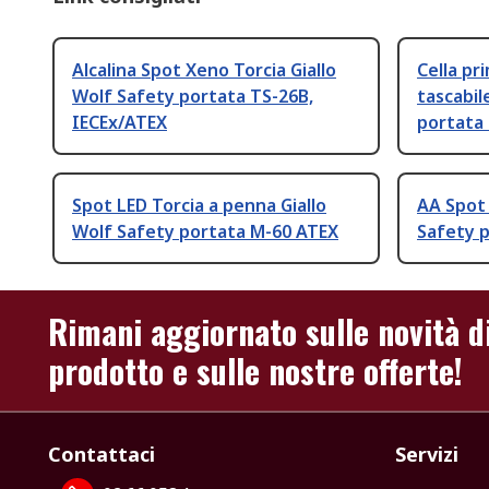
Alcalina Spot Xeno Torcia Giallo
Cella pr
Wolf Safety portata TS-26B,
tascabil
IECEx/ATEX
portata
Spot LED Torcia a penna Giallo
AA Spot 
Wolf Safety portata M-60 ATEX
Safety 
Rimani aggiornato sulle novità d
prodotto e sulle nostre offerte!
Contattaci
Servizi