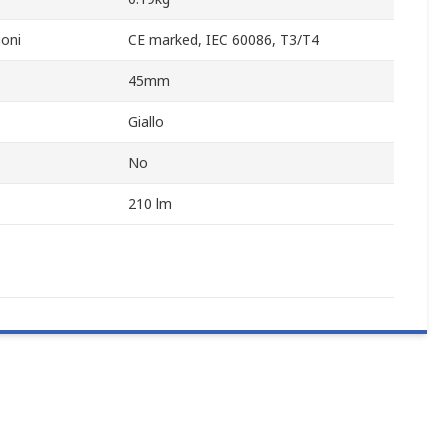
oni
CE marked, IEC 60086, T3/T4
45mm
Giallo
No
210 lm