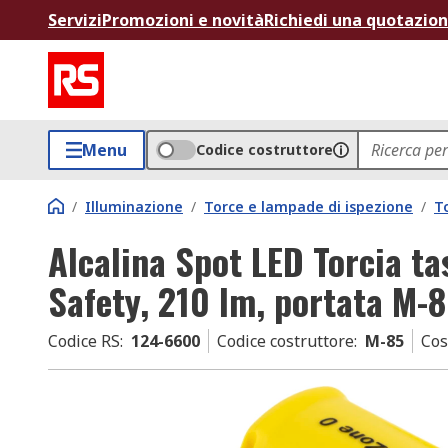
Servizi
Promozioni e novità
Richiedi una quotazio
Menu
Codice costruttore
/
Illuminazione
/
Torce e lampade di ispezione
/
T
Alcalina Spot LED Torcia ta
Safety, 210 lm, portata M-
Codice RS
:
124-6600
Codice costruttore
:
M-85
Cos