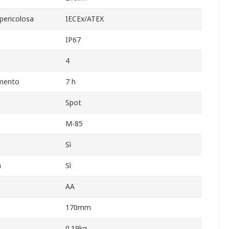
 pericolosa
IECEx/ATEX
IP67
4
amento
7 h
Spot
M-85
Sì
a
Sì
AA
170mm
0.19kg