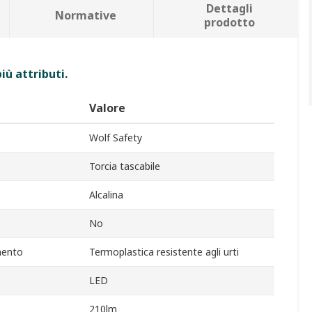
Dettagli
Normative
prodotto
iù attributi.
Valore
Wolf Safety
Torcia tascabile
Alcalina
No
mento
Termoplastica resistente agli urti
LED
210lm