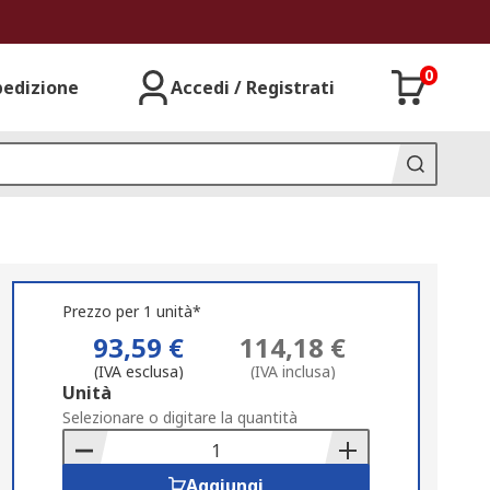
0
pedizione
Accedi / Registrati
Prezzo per 1 unità*
93,59 €
114,18 €
(IVA esclusa)
(IVA inclusa)
Add
Unità
to
Selezionare o digitare la quantità
Basket
Aggiungi