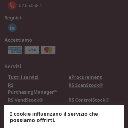
02.66.058.1
Seguici
Accettiamo
Servizi
Tutti i servizi
eProcurement
RS
RS ScanStock®
PurchasingManager™
RS VendStock®
RS ControlStock®
Servizio di taratura
MePA
I cookie influenzano il servizio che
possiamo offrirti.
Legale