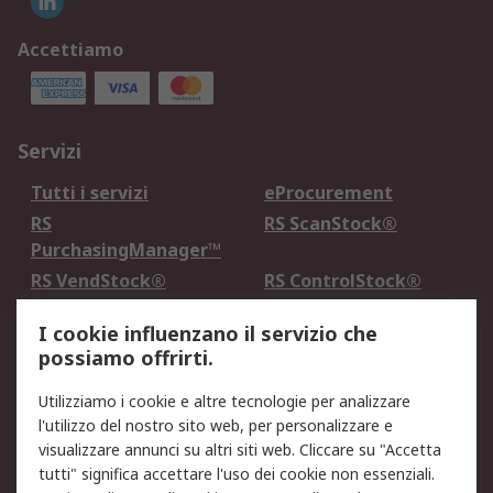
Accettiamo
Servizi
Tutti i servizi
eProcurement
RS
RS ScanStock®
PurchasingManager™
RS VendStock®
RS ControlStock®
Servizio di taratura
MePA
I cookie influenzano il servizio che
possiamo offrirti.
Legale
Utilizziamo i cookie e altre tecnologie per analizzare
Informativa Cookie
Informativa Privacy -
l'utilizzo del nostro sito web, per personalizzare e
Aggiornata
visualizzare annunci su altri siti web. Cliccare su "Accetta
Email Security
Termini d'uso
tutti" significa accettare l'uso dei cookie non essenziali.