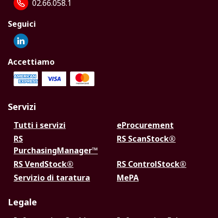
02.66.058.1
Seguici
Accettiamo
Servizi
Tutti i servizi
eProcurement
RS
RS ScanStock®
PurchasingManager™
RS VendStock®
RS ControlStock®
Servizio di taratura
MePA
Legale