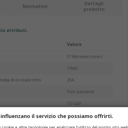
Dettagli
Normative
prodotto
iù attributi.
Valore
STMicroelectronics
TRIAC
edia di on-state Irms
25A
Foro passante
TO-220
 attivazione del gate Igt
100mA
 influenzano il servizio che possiamo offrirti.
versa ripetitiva VDRM
800V
i cookie e altre tecnologie per analizzare l'utilizzo del nostro sito web