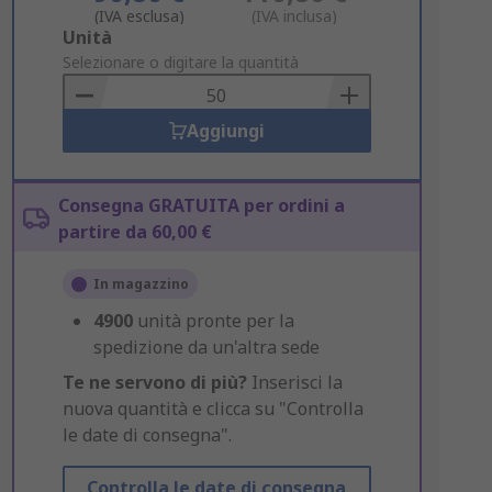
(IVA esclusa)
(IVA inclusa)
Add
Unità
to
Selezionare o digitare la quantità
Basket
Aggiungi
Consegna GRATUITA per ordini a
partire da 60,00 €
In magazzino
4900
unità pronte per la
spedizione da un'altra sede
Te ne servono di più?
Inserisci la
nuova quantità e clicca su "Controlla
le date di consegna".
Controlla le date di consegna