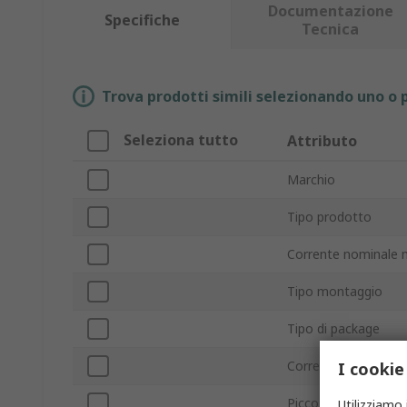
Documentazione
Specifiche
Tecnica
Trova prodotti simili selezionando uno o p
Seleziona tutto
Attributo
Marchio
Tipo prodotto
Corrente nominale m
Tipo montaggio
Tipo di package
Corrente massima di
I cookie
Picco di tensione in
Utilizziamo 