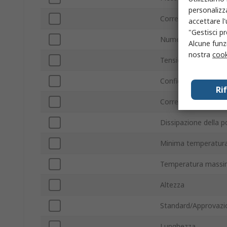
personalizza
Corrente nominale d
accettare l
"Gestisci pr
Numero pin
Alcune funzi
nostra
cook
Tensione massima di
Configurazione
Ri
Corrente massima d
Dissipazione della p
Minima temperatura
Temperatura massi
Altezza
Standard/Approvazi
Lunghezza