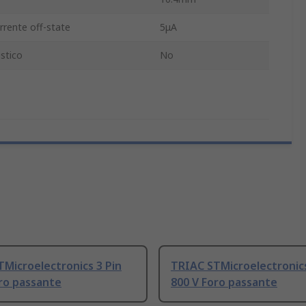
orrente off-state
5μA
stico
No
Microelectronics 3 Pin
TRIAC STMicroelectronics
ro passante
800 V Foro passante