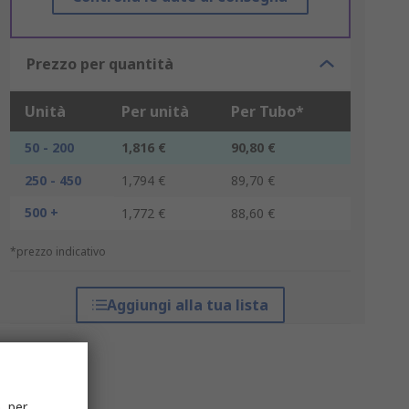
Prezzo per quantità
Unità
Per unità
Per Tubo*
50 - 200
1,816 €
90,80 €
250 - 450
1,794 €
89,70 €
500 +
1,772 €
88,60 €
*prezzo indicativo
Aggiungi alla tua lista
, per