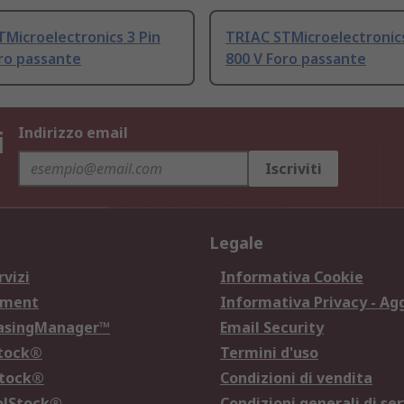
Microelectronics 3 Pin
TRIAC STMicroelectronics
ro passante
800 V Foro passante
i
Indirizzo email
Iscriviti
Legale
rvizi
Informativa Cookie
ement
Informativa Privacy - Ag
hasingManager™
Email Security
Stock®
Termini d'uso
Stock®
Condizioni di vendita
olStock®
Condizioni generali di ser