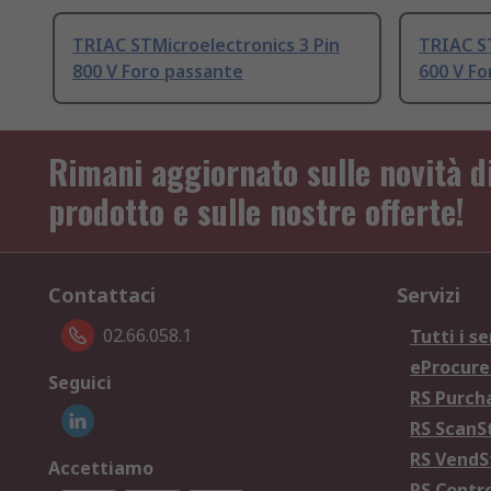
TRIAC STMicroelectronics 3 Pin
TRIAC ST
800 V Foro passante
600 V Fo
Rimani aggiornato sulle novità d
prodotto e sulle nostre offerte!
Contattaci
Servizi
02.66.058.1
Tutti i se
eProcur
Seguici
RS Purc
RS Scan
RS Vend
Accettiamo
RS Contr