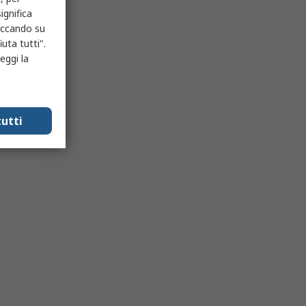
ignifica
liccando su
uta tutti".
eggi la
utti