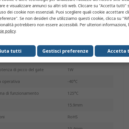
re e visualizzare annunci su altri siti web. Cliccare su "Accetta tutti" s
i sovratensione
260A
'uso dei cookie non essenziali. Puoi scegliere quali cookie accettare c
eferenze". Se non desideri che utilizziamo questi cookie, clicca su "Rifi
3
onalità potrebbero non essere accessibili. Per ulteriori informazioni, l
ie policy
.
 attivazione del gate Vgt
1.3V
Singolo
fiuta tutti
Gestisci preferenze
Accetta t
i mantenimento Ih
80mA
otenza di picco del gate
1W
 operativa
-40°C
ma di funzionamento
125°C
15.9mm
oni
RoHS
10.4mm