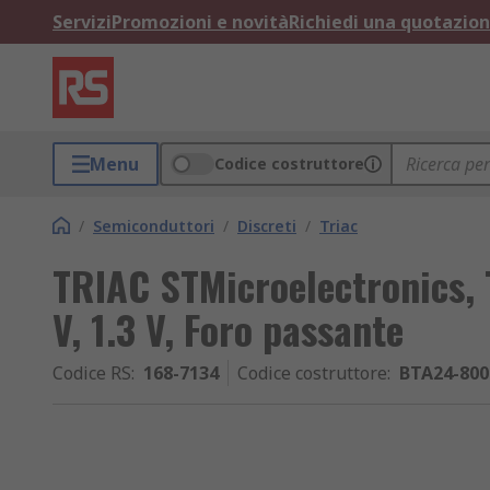
Servizi
Promozioni e novità
Richiedi una quotazio
Menu
Codice costruttore
/
Semiconduttori
/
Discreti
/
Triac
TRIAC STMicroelectronics, 
V, 1.3 V, Foro passante
Codice RS
:
168-7134
Codice costruttore
:
BTA24-80