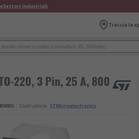
ne
Settori industriali
Traccia la s
TO-220, 3 Pin, 25 A, 800
0BWRG
Costruttore
:
STMicroelectronics