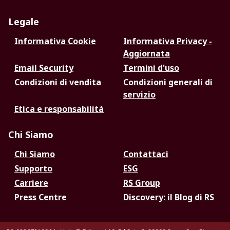
Legale
Informativa Cookie
Informativa Privacy -
Aggiornata
Email Security
Termini d'uso
Condizioni di vendita
Condizioni generali di
servizio
Etica e responsabilità
Chi Siamo
Chi Siamo
Contattaci
Supporto
ESG
Carriere
RS Group
Press Centre
Discovery: il Blog di RS