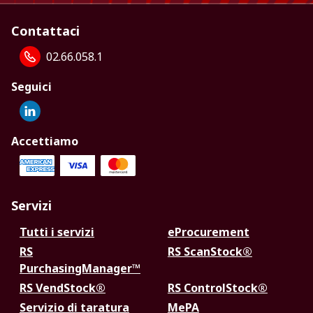
Contattaci
02.66.058.1
Seguici
Accettiamo
Servizi
Tutti i servizi
eProcurement
RS
RS ScanStock®
PurchasingManager™
RS VendStock®
RS ControlStock®
Servizio di taratura
MePA