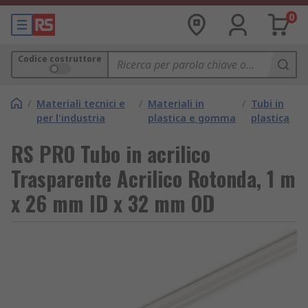
0
Codice costruttore
/
Materiali tecnici e
/
Materiali in
/
Tubi in
per l'industria
plastica e gomma
plastica
RS PRO Tubo in acrilico
Trasparente Acrilico Rotonda, 1 m
x 26 mm ID x 32 mm OD