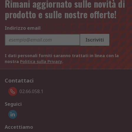
Rimani aggiornato sulle novità di
prodotto e sulle nostre offerte!
Indirizzo email
Iscriviti
I dati personali forniti saranno trattati in linea con la
nostra
Politica sulla Privacy
.
Contattaci
02.66.058.1
Seguici
Accettiamo