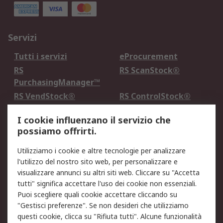
Servizi
Tutti i servizi
eProcurement
RS
RS ScanStock®
PurchasingManager™
RS VendStock®
RS ControlStock®
Servizio di taratura
MePA
I cookie influenzano il servizio che
possiamo offrirti.
Legale
Utilizziamo i cookie e altre tecnologie per analizzare
Informativa Cookie
Informativa Privacy -
l'utilizzo del nostro sito web, per personalizzare e
Aggiornata
visualizzare annunci su altri siti web. Cliccare su "Accetta
Email Security
Termini d'uso
tutti" significa accettare l'uso dei cookie non essenziali.
Condizioni di vendita
Condizioni generali di
Puoi scegliere quali cookie accettare cliccando su
servizio
"Gestisci preferenze". Se non desideri che utilizziamo
questi cookie, clicca su "Rifiuta tutti". Alcune funzionalità
Etica e responsabilità