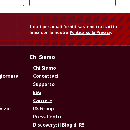
I dati personali forniti saranno trattati in
linea con la nostra
Politica sulla Privacy
.
Chi Siamo
Chi Siamo
giornata
Contattaci
Supporto
ESG
Carriere
vizio
RS Group
Press Centre
Discovery: il Blog di RS