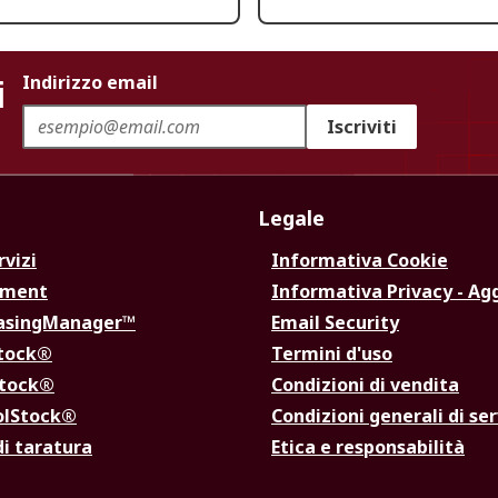
i
Indirizzo email
Iscriviti
Legale
rvizi
Informativa Cookie
ement
Informativa Privacy - Ag
hasingManager™
Email Security
Stock®
Termini d'uso
Stock®
Condizioni di vendita
olStock®
Condizioni generali di ser
di taratura
Etica e responsabilità