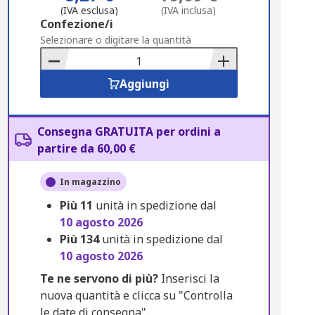
(IVA esclusa)
(IVA inclusa)
Add
Confezione/i
to
Selezionare o digitare la quantità
Basket
Aggiungi
Consegna GRATUITA per ordini a
partire da 60,00 €
In magazzino
Più
11
unità in spedizione dal
10 agosto 2026
Più
134
unità in spedizione dal
10 agosto 2026
Te ne servono di più?
Inserisci la
nuova quantità e clicca su "Controlla
le date di consegna".