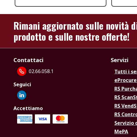
Rimani aggiornato sulle novità d
prodotto e sulle nostre offerte!
Contattaci
Servizi
02.66.058.1
Tutti i se
eProcur
Seguici
RS Purc
RS Scan
RS Vend
Accettiamo
RS Contr
Servizio 
MePA