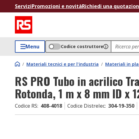
Servizi
Promozioni e novità
Richiedi una quotazio
Menu
Codice costruttore
/
Materiali tecnici e per l'industria
/
Materiali in p
RS PRO Tubo in acrilico Tra
Rotonda, 1 m x 8 mm ID x 
Codice RS
:
408-4018
Codice Distrelec
:
304-19-350