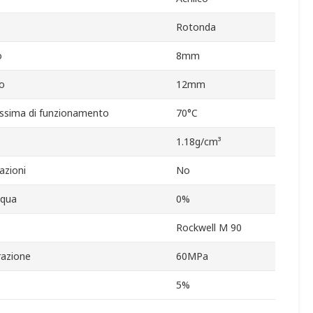
Rotonda
o
8mm
o
12mm
ssima di funzionamento
70°C
1.18g/cm³
azioni
No
cqua
0%
Rockwell M 90
razione
60MPa
5%