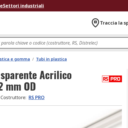
ne
Settori industriali
Traccia la s
lastica e gomma
/
Tubi in plastica
sparente Acrilico
12 mm OD
Costruttore
:
RS PRO