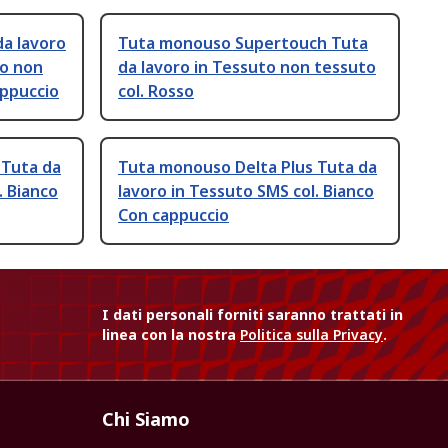
a lavoro
Tuta monouso Supertouch Tuta
to non
da lavoro in Tessuto non tessuto
appuccio
col. Rosso
 Tuta da
Tuta monouso Delta Plus Tuta da
. Bianco
lavoro in Tessuto SMS col. Bianco
Con cappuccio
I dati personali forniti saranno trattati in
linea con la nostra
Politica sulla Privacy
.
Chi Siamo