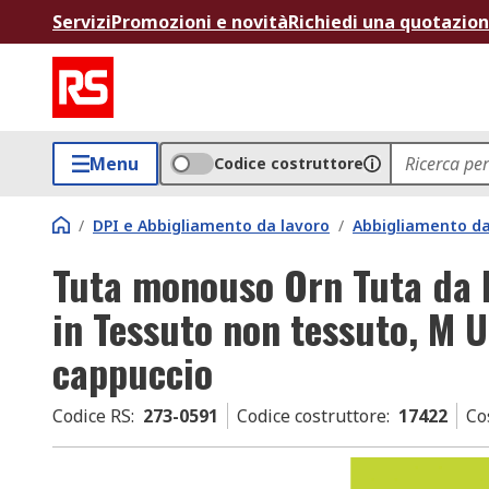
Servizi
Promozioni e novità
Richiedi una quotazio
Menu
Codice costruttore
/
DPI e Abbigliamento da lavoro
/
Abbigliamento d
Tuta monouso Orn Tuta da l
in Tessuto non tessuto, M U
cappuccio
Codice RS
:
273-0591
Codice costruttore
:
17422
Co