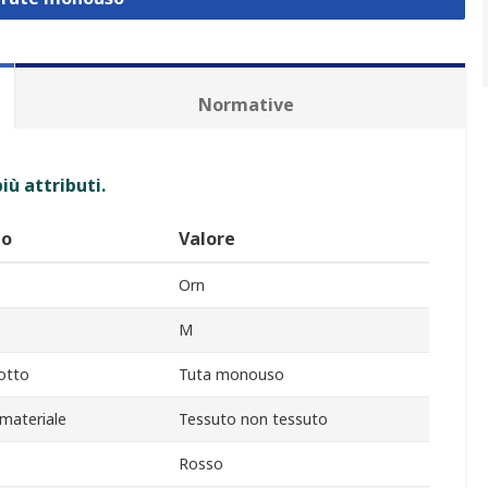
Normative
iù attributi.
to
Valore
Orn
M
otto
Tuta monouso
 materiale
Tessuto non tessuto
Rosso