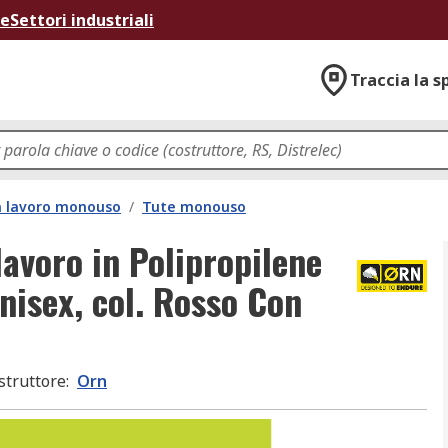
ne
Settori industriali
Traccia la s
a lavoro monouso
/
Tute monouso
avoro in Polipropilene
nisex, col. Rosso Con
struttore
:
Orn