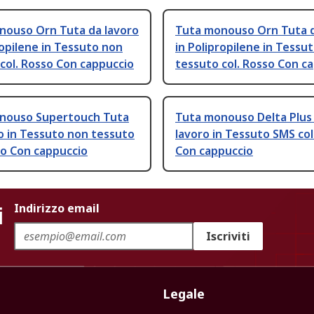
nouso Orn Tuta da lavoro
Tuta monouso Orn Tuta d
ropilene in Tessuto non
in Polipropilene in Tessu
col. Rosso Con cappuccio
tessuto col. Rosso Con c
nouso Supertouch Tuta
Tuta monouso Delta Plus
o in Tessuto non tessuto
lavoro in Tessuto SMS col
so Con cappuccio
Con cappuccio
i
Indirizzo email
Iscriviti
Legale