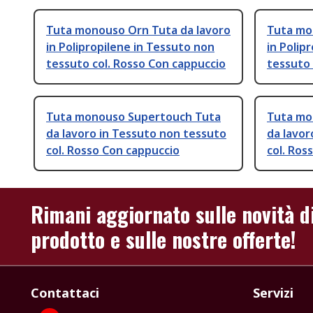
Tuta monouso Orn Tuta da lavoro
Tuta mo
in Polipropilene in Tessuto non
in Polip
tessuto col. Rosso Con cappuccio
tessuto 
Tuta monouso Supertouch Tuta
Tuta mo
da lavoro in Tessuto non tessuto
da lavor
col. Rosso Con cappuccio
col. Ros
Rimani aggiornato sulle novità d
prodotto e sulle nostre offerte!
Contattaci
Servizi