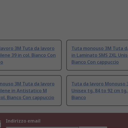
lavoro 3M Tuta da lavoro
Tuta monouso 3M Tuta da
ilene 39 in col. Bianco Con
in Laminato SMS 2XL Unise
io
Bianco Con cappuccio
nouso 3M Tuta da lavoro
Tuta da lavoro Monouso
tilene in Antistatico M
Unisex tg. 84 to 92 cm tg. 
col. Bianco Con cappuccio
Bianco
i
Indirizzo email