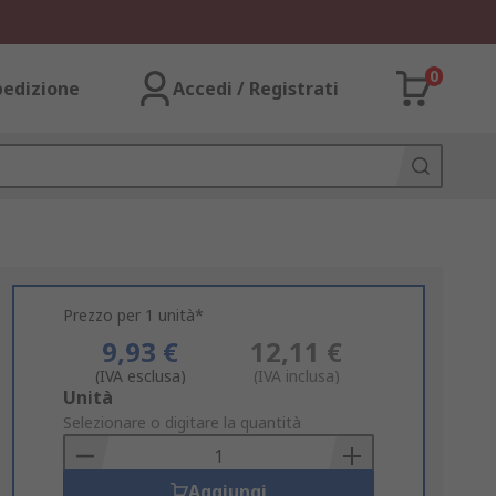
0
pedizione
Accedi / Registrati
Prezzo per 1 unità*
9,93 €
12,11 €
(IVA esclusa)
(IVA inclusa)
Add
Unità
to
Selezionare o digitare la quantità
Basket
Aggiungi