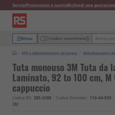
Servizi
Promozioni e novità
Richiedi una quotazio
Menu
Codice costruttore
/
DPI e Abbigliamento da lavoro
/
Abbigliamento d
Tuta monouso 3M Tuta da la
Laminato, 92 to 100 cm, M 
cappuccio
Codice RS
:
285-6288
Codice Distrelec
:
110-64-839
3M