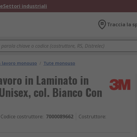
ne
Settori industriali
Traccia la s
a lavoro monouso
/
Tute monouso
voro in Laminato in
Unisex, col. Bianco Con
Codice costruttore
:
7000089662
Costruttore
: