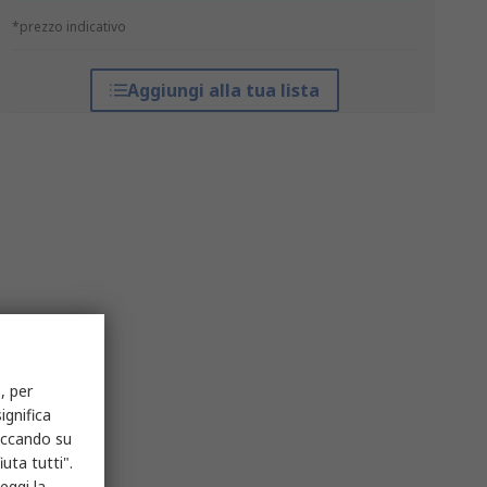
*prezzo indicativo
Aggiungi alla tua lista
, per
ignifica
liccando su
uta tutti".
eggi la