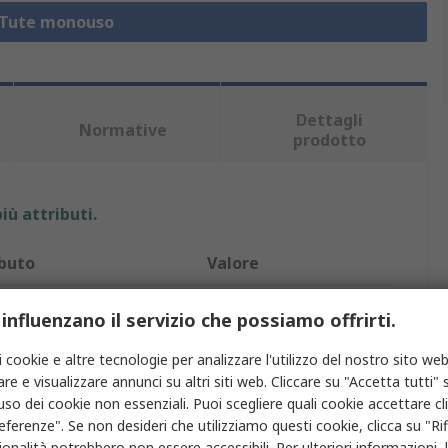
a Tute monouso
Dettagli
Normative
prodotto
iù attributi.
ibuto
Valore
io
3M
 influenzano il servizio che possiamo offrirti.
M
i cookie e altre tecnologie per analizzare l'utilizzo del nostro sito web
re e visualizzare annunci su altri siti web. Cliccare su "Accetta tutti" s
prodotto
Tuta monouso
'uso dei cookie non essenziali. Puoi scegliere quali cookie accettare c
eferenze". Se non desideri che utilizziamo questi cookie, clicca su "Rifi
età materiale
Laminato
onalità potrebbero non essere accessibili. Per ulteriori informazioni, l