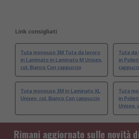
Link consigliati
Tuta monouso 3M Tuta da lavoro
Tuta da 
in Laminato in Laminato M Unisex,
in Poliet
col. Bianco Con cappuccio
cappucc
Tuta monouso 3M in Laminato XL
Tuta mo
Unisex, col. Bianco Con cappuccio
in Polie
Unisex, 
Rimani aggiornato sulle novità d