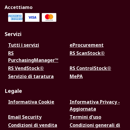
Accettiamo
Servizi
Tutti i servizi
eProcurement
RS
RS ScanStock®
PurchasingManager™
RS VendStock®
RS ControlStock®
Servizio di taratura
MePA
Legale
Informativa Cookie
Informativa Privacy -
Aggiornata
Email Security
Termini d'uso
Condizioni di vendita
Condizioni generali di