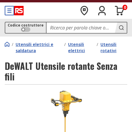
0
Codice costruttore
/
Utensili elettrici e
/
Utensili
/
Utensili
saldatura
elettrici
rotativi
DeWALT Utensile rotante Senza
fili