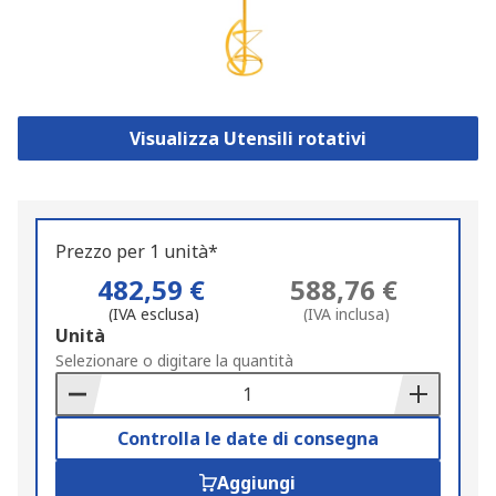
Visualizza Utensili rotativi
Prezzo per 1 unità*
482,59 €
588,76 €
(IVA esclusa)
(IVA inclusa)
Add
Unità
to
Selezionare o digitare la quantità
Basket
Controlla le date di consegna
Aggiungi