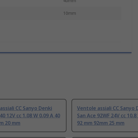
40mm
10mm
assiali CC Sanyo Denki
Ventole assiali CC Sanyo 
40 12V cc 1.08 W 0.09 A 40
San Ace 92WF 24V cc 10.8
m 20 mm
92 mm 92mm 25 mm