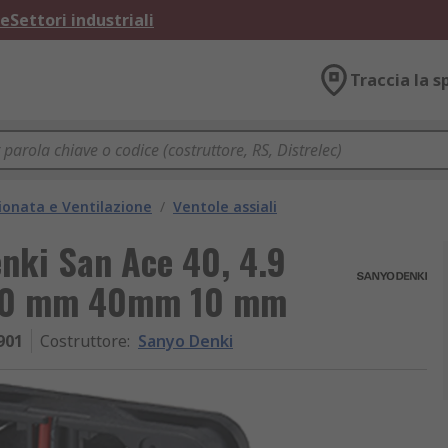
ne
Settori industriali
Traccia la s
ionata e Ventilazione
/
Ventole assiali
enki San Ace 40, 4.9
A 40 mm 40mm 10 mm
901
Costruttore
:
Sanyo Denki