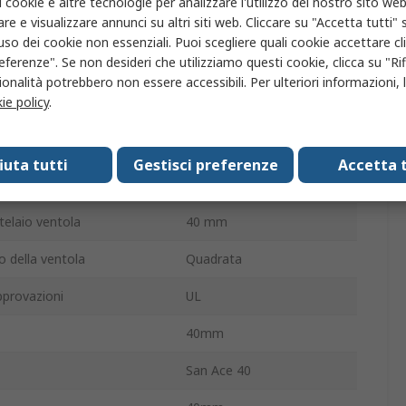
i cookie e altre tecnologie per analizzare l'utilizzo del nostro sito web
re e visualizzare annunci su altri siti web. Cliccare su "Accetta tutti" s
ore
21dBA
'uso dei cookie non essenziali. Puoi scegliere quali cookie accettare c
eferenze". Se non desideri che utilizziamo questi cookie, clicca su "Rifi
ntola
5000giri/min
onalità potrebbero non essere accessibili. Per ulteriori informazioni, l
ie policy
.
lla curva
In senso orario
esterna
10mm
fiuta tutti
Gestisci preferenze
Accetta t
inetto
Sfera
telaio ventola
40 mm
io della ventola
Quadrata
provazioni
UL
40mm
San Ace 40