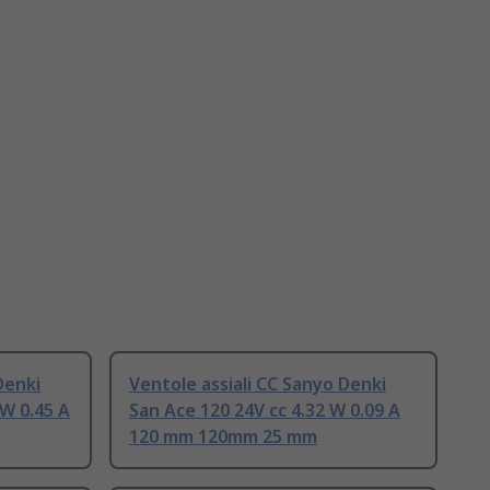
Denki
Ventole assiali CC Sanyo Denki
 W 0.45 A
San Ace 120 24V cc 4.32 W 0.09 A
120 mm 120mm 25 mm