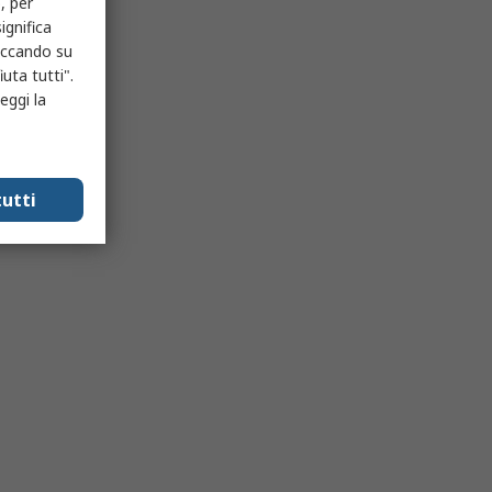
, per
ignifica
liccando su
uta tutti".
eggi la
utti