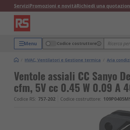
Servizi
Promozioni e novità
Richiedi una quotazio
Menu
Codice costruttore
/
HVAC, Ventilatori e Gestione termica
/
Aria condiz
Ventole assiali CC Sanyo D
cfm, 5V cc 0.45 W 0.09 
Codice RS
:
757-202
Codice costruttore
:
109P0405M