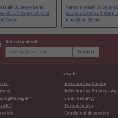
assiali CC Sanyo Denki
Ventole assiali CC Sanyo 
40 5V cc 1.05 W 0.21 A 40
San Ace 40 5V cc 1.4 W 0.2
m 20 mm
mm 40mm 28 mm
i
Indirizzo email
Iscriviti
Legale
rvizi
Informativa Cookie
ement
Informativa Privacy - Ag
hasingManager™
Email Security
Stock®
Termini d'uso
Stock®
Condizioni di vendita