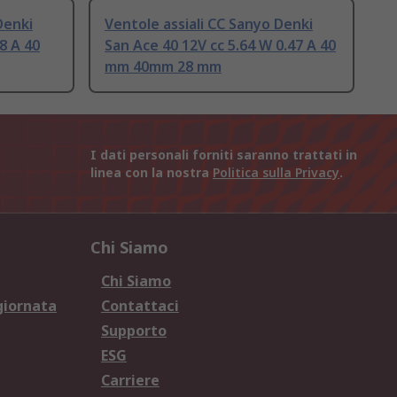
Denki
Ventole assiali CC Sanyo Denki
8 A 40
San Ace 40 12V cc 5.64 W 0.47 A 40
mm 40mm 28 mm
I dati personali forniti saranno trattati in
linea con la nostra
Politica sulla Privacy
.
Chi Siamo
Chi Siamo
giornata
Contattaci
Supporto
ESG
Carriere