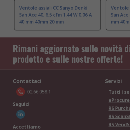
Ventole assiali CC Sanyo Denki
Ventole 
San Ace 40, 6.5 cfm 1.44 W 0.06 A
San Ace 
40 mm 40mm 20 mm
mm 40m
Rimani aggiornato sulle novità d
prodotto e sulle nostre offerte!
Contattaci
Servizi
02.66.058.1
Tutti i se
eProcur
Seguici
RS Purc
RS Scan
RS Vend
Accettiamo