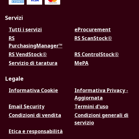
Servizi
Tutti i servizi
eProcurement
RS
RS ScanStock®
PurchasingManager™
RS VendStock®
RS ControlStock®
Servizio di taratura
MePA
Legale
Informativa Cookie
Informativa Privacy -
Aggiornata
Email Security
Termini d'uso
Condizioni di vendita
Condizioni generali di
servizio
Etica e responsabilità