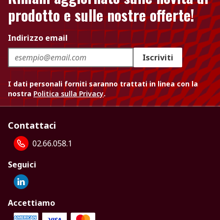
prodotto e sulle nostre offerte!
Indirizzo email
Iscriviti
I dati personali forniti saranno trattati in linea con la
nostra
Politica sulla Privacy
.
Contattaci
02.66.058.1
Seguici
Accettiamo