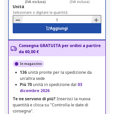
(IVA esclusa)
(IVA inclusa)
Add
Unità
to
Selezionare o digitare la quantità
Basket
Aggiungi
Consegna GRATUITA per ordini a partire
da 60,00 €
In magazzino
136
unità pronte per la spedizione da
un'altra sede
Più
70
unità in spedizione dal
03
dicembre 2026
Te ne servono di più?
Inserisci la nuova
quantità e clicca su "Controlla le date di
consegna".