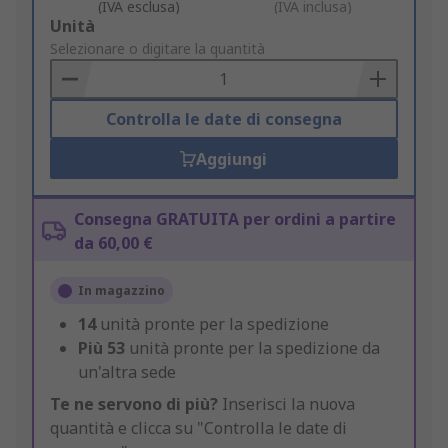
(IVA esclusa)
(IVA inclusa)
Add
Unità
to
Selezionare o digitare la quantità
Basket
Controlla le date di consegna
Aggiungi
Consegna GRATUITA per ordini a partire
da 60,00 €
In magazzino
14
unità pronte per la spedizione
Più
53
unità pronte per la spedizione da
un'altra sede
Te ne servono di più?
Inserisci la nuova
quantità e clicca su "Controlla le date di