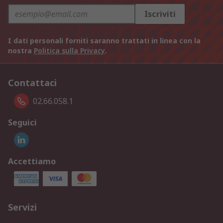
Iscriviti
I dati personali forniti saranno trattati in linea con la
nostra
Politica sulla Privacy
.
Contattaci
02.66.058.1
Seguici
Accettiamo
Servizi