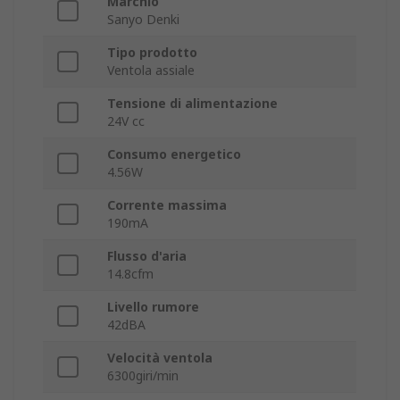
Marchio
Sanyo Denki
Tipo prodotto
Ventola assiale
Tensione di alimentazione
24V cc
Consumo energetico
4.56W
Corrente massima
190mA
Flusso d'aria
14.8cfm
Livello rumore
42dBA
Velocità ventola
6300giri/min