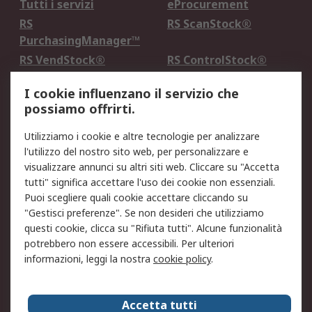
Tutti i servizi
eProcurement
RS
RS ScanStock®
PurchasingManager™
RS VendStock®
RS ControlStock®
Servizio di taratura
MePA
I cookie influenzano il servizio che
possiamo offrirti.
Legale
Utilizziamo i cookie e altre tecnologie per analizzare
Informativa Cookie
Informativa Privacy -
l'utilizzo del nostro sito web, per personalizzare e
Aggiornata
visualizzare annunci su altri siti web. Cliccare su "Accetta
Email Security
Termini d'uso
tutti" significa accettare l'uso dei cookie non essenziali.
Condizioni di vendita
Condizioni generali di
Puoi scegliere quali cookie accettare cliccando su
servizio
"Gestisci preferenze". Se non desideri che utilizziamo
questi cookie, clicca su "Rifiuta tutti". Alcune funzionalità
Etica e responsabilità
potrebbero non essere accessibili. Per ulteriori
informazioni, leggi la nostra
cookie policy
.
Chi Siamo
Chi Siamo
Contattaci
Accetta tutti