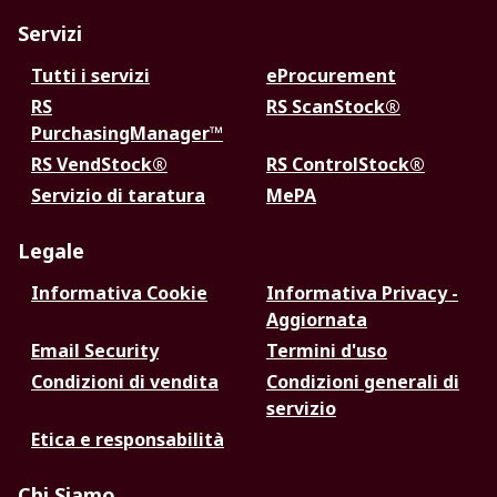
Servizi
Tutti i servizi
eProcurement
RS
RS ScanStock®
PurchasingManager™
RS VendStock®
RS ControlStock®
Servizio di taratura
MePA
Legale
Informativa Cookie
Informativa Privacy -
Aggiornata
Email Security
Termini d'uso
Condizioni di vendita
Condizioni generali di
servizio
Etica e responsabilità
Chi Siamo