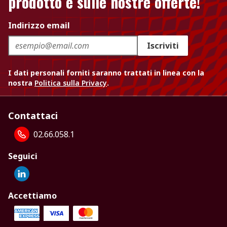
prodotto e sulle nostre offerte!
Indirizzo email
Iscriviti
I dati personali forniti saranno trattati in linea con la
nostra
Politica sulla Privacy
.
Contattaci
02.66.058.1
Seguici
Accettiamo