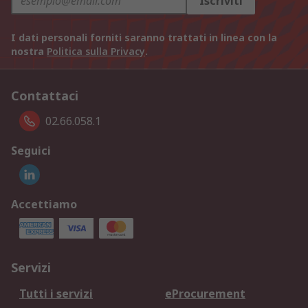
Iscriviti
I dati personali forniti saranno trattati in linea con la
nostra
Politica sulla Privacy
.
Contattaci
02.66.058.1
Seguici
Accettiamo
Servizi
Tutti i servizi
eProcurement