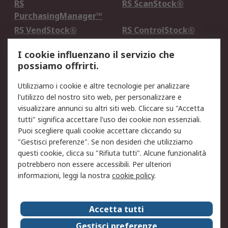
RS
RS ScanStock®
PurchasingManager™
RS VendStock®
RS ControlStock®
Servizio di taratura
MePA
I cookie influenzano il servizio che
possiamo offrirti.
Legale
Utilizziamo i cookie e altre tecnologie per analizzare
Informativa Cookie
Informativa Privacy -
l'utilizzo del nostro sito web, per personalizzare e
Aggiornata
visualizzare annunci su altri siti web. Cliccare su "Accetta
Email Security
Termini d'uso
tutti" significa accettare l'uso dei cookie non essenziali.
Condizioni di vendita
Condizioni generali di
Puoi scegliere quali cookie accettare cliccando su
servizio
"Gestisci preferenze". Se non desideri che utilizziamo
questi cookie, clicca su "Rifiuta tutti". Alcune funzionalità
Etica e responsabilità
potrebbero non essere accessibili. Per ulteriori
informazioni, leggi la nostra
cookie policy
.
Chi Siamo
Chi Siamo
Contattaci
Accetta tutti
Supporto
ESG
Gestisci preferenze