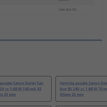
San Ace 9S
assiale Sanyo Denki San
Ventola assiale Sanyo De
2V cc 1.68 W 140 mA 92
Ace 9S 24V cc 1.68 W 70 
m 25 mm
92mm 25 mm