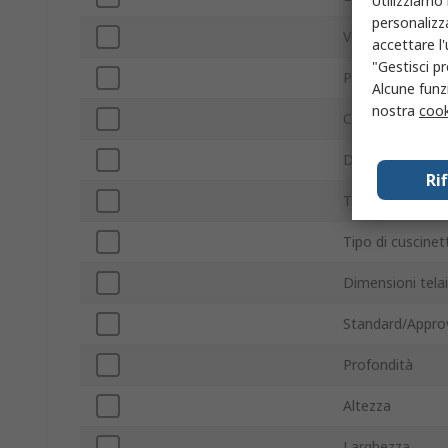
Utilizziamo 
personalizza
Velocità ventola
accettare l
"Gestisci pr
Profondità este
Alcune funzi
nostra
cook
Con terminazio
Direzione della 
Ri
Tipo di telaio de
Tipo di cuscinet
Dimensioni tela
Standard/Appro
Profondità
Altezza
Larghezza