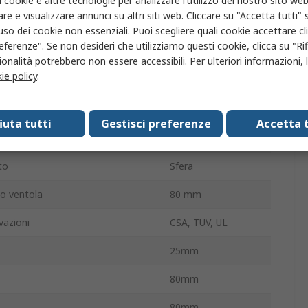
i cookie e altre tecnologie per analizzare l'utilizzo del nostro sito web
re e visualizzare annunci su altri siti web. Cliccare su "Accetta tutti" s
2800giri/min
'uso dei cookie non essenziali. Puoi scegliere quali cookie accettare c
eferenze". Se non desideri che utilizziamo questi cookie, clicca su "Rifi
rna
25mm
onalità potrebbero non essere accessibili. Per ulteriori informazioni, l
ie policy
.
ne/senza terminazione
Filo
curva
Avanti
fiuta tutti
Gestisci preferenze
Accetta t
lla ventola
Quadrata
to
Sfera
io ventola
80 mm
vazioni
CSA, TUV, UL
25mm
80mm
80mm