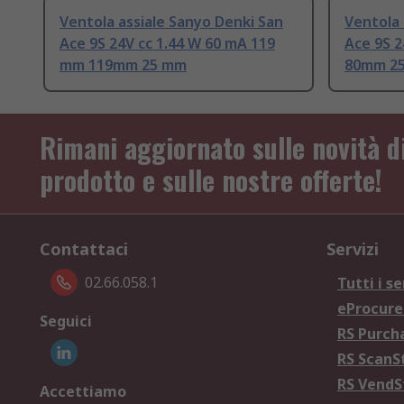
Ventola assiale Sanyo Denki San
Ventola 
Ace 9S 24V cc 1.44 W 60 mA 119
Ace 9S 2
mm 119mm 25 mm
80mm 2
Rimani aggiornato sulle novità d
prodotto e sulle nostre offerte!
Contattaci
Servizi
02.66.058.1
Tutti i se
eProcur
Seguici
RS Purc
RS Scan
RS Vend
Accettiamo