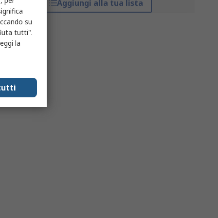
, per
Aggiungi alla tua lista
ignifica
liccando su
uta tutti".
eggi la
utti