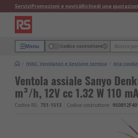
Servizi
Promozioni e novità
Richiedi una quotazio
Menu
Codice costruttore
/
HVAC, Ventilatori e Gestione termica
/
Aria condiz
Ventola assiale Sanyo Denk
m³/h, 12V cc 1.32 W 110
Codice RS
:
751-1513
Codice costruttore
:
9S0812F40