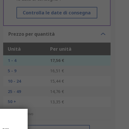
Controlla le date di consegna
Prezzo per quantità
Unità
Per unità
1 - 4
17,56 €
5 - 9
16,51 €
10 - 24
15,44 €
25 - 49
14,76 €
50 +
13,35 €
*prezzo indicativo