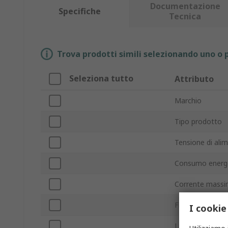
Documentazione
Specifiche
Tecnica
Trova prodotti simili selezionando uno o p
Seleziona tutto
Attributo
Marchio
Tipo prodotto
Tensione di ali
Consumo energ
Corrente mass
Flusso d'aria
I cookie
Livello rumore