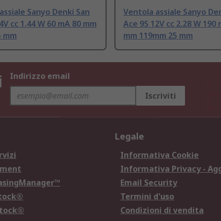
assiale Sanyo Denki San
Ventola assiale Sanyo De
4V cc 1.44 W 60 mA 80 mm
Ace 9S 12V cc 2.28 W 190
5 mm
mm 119mm 25 mm
i
Indirizzo email
Iscriviti
Legale
rvizi
Informativa Cookie
ement
Informativa Privacy - Ag
hasingManager™
Email Security
Stock®
Termini d'uso
Stock®
Condizioni di vendita