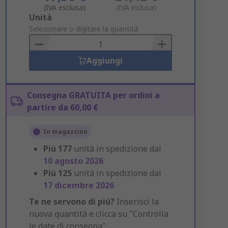
(IVA esclusa)
(IVA inclusa)
Add
Unità
to
Selezionare o digitare la quantità
Basket
Aggiungi
Consegna GRATUITA per ordini a
partire da 60,00 €
In magazzino
Più
177
unità in spedizione dal
10 agosto 2026
Più
125
unità in spedizione dal
17 dicembre 2026
Te ne servono di più?
Inserisci la
nuova quantità e clicca su "Controlla
le date di consegna".