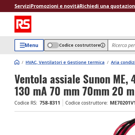
Servizi
Promozioni e novità
Richiedi una quotazio
Menu
Codice costruttore
/
HVAC, Ventilatori e Gestione termica
/
Aria condiz
Ventola assiale Sunon ME, 
130 mA 70 mm 70mm 20 
Codice RS
:
758-8311
Codice costruttore
:
ME70201V