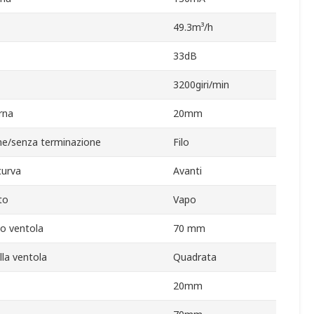
49.3m³/h
33dB
3200giri/min
rna
20mm
ne/senza terminazione
Filo
curva
Avanti
to
Vapo
io ventola
70 mm
lla ventola
Quadrata
20mm