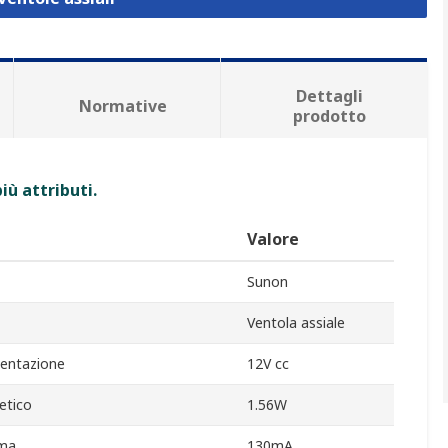
Dettagli
Normative
prodotto
iù attributi.
Valore
Sunon
Ventola assiale
mentazione
12V cc
etico
1.56W
ima
130mA