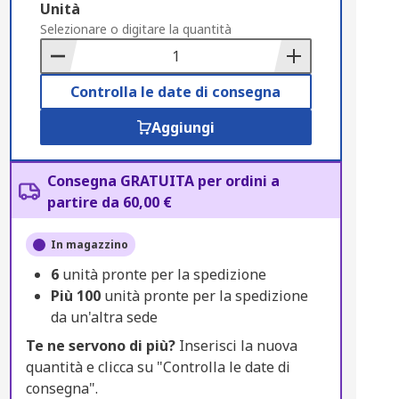
Add
Unità
to
Selezionare o digitare la quantità
Basket
Controlla le date di consegna
Aggiungi
Consegna GRATUITA per ordini a
partire da 60,00 €
In magazzino
6
unità pronte per la spedizione
Più
100
unità pronte per la spedizione
da un'altra sede
Te ne servono di più?
Inserisci la nuova
quantità e clicca su "Controlla le date di
consegna".