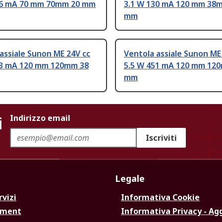
66 mA 70 mm 70mm 20 mm
3.1 W 130 mA 120 mm 38
mm
assiale Sunon ME 24V cc
Ventola assiale Sunon ME
83 mA 120 mm 120mm 38
5.5 W 451 mA 120 mm 12
mm
i
Indirizzo email
Iscriviti
Legale
rvizi
Informativa Cookie
ement
Informativa Privacy - Ag