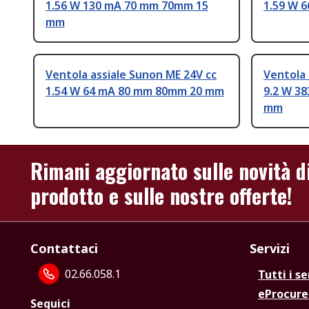
1.56 W 130 mA 70 mm 70mm 15
1.59 W 
mm
Ventola assiale Sunon ME 24V cc
Ventola 
1.54 W 64 mA 80 mm 80mm 20 mm
9.2 W 3
mm
Rimani aggiornato sulle novità d
prodotto e sulle nostre offerte!
Contattaci
Servizi
02.66.058.1
Tutti i se
eProcur
Seguici