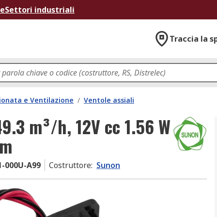
ne
Settori industriali
Traccia la s
ionata e Ventilazione
/
Ventole assiali
49.3 m³/h, 12V cc 1.56 W
mm
1-000U-A99
Costruttore
:
Sunon