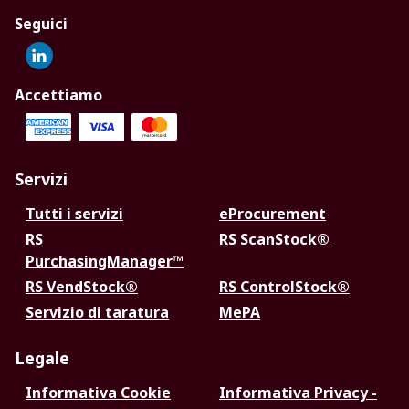
Seguici
Accettiamo
Servizi
Tutti i servizi
eProcurement
RS
RS ScanStock®
PurchasingManager™
RS VendStock®
RS ControlStock®
Servizio di taratura
MePA
Legale
Informativa Cookie
Informativa Privacy -