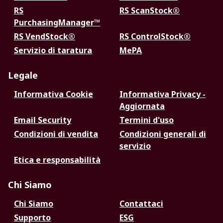
RS
RS ScanStock®
PurchasingManager™
RS VendStock®
RS ControlStock®
Servizio di taratura
MePA
Legale
Informativa Cookie
Informativa Privacy -
Aggiornata
Email Security
Termini d'uso
Condizioni di vendita
Condizioni generali di
servizio
Etica e responsabilità
Chi Siamo
Chi Siamo
Contattaci
Supporto
ESG