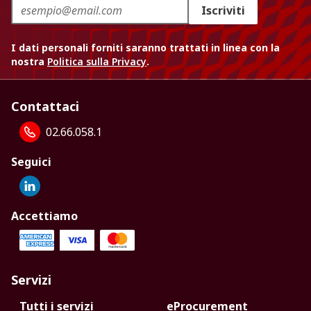
Iscriviti
I dati personali forniti saranno trattati in linea con la
nostra
Politica sulla Privacy
.
Contattaci
02.66.058.1
Seguici
Accettiamo
Servizi
Tutti i servizi
eProcurement