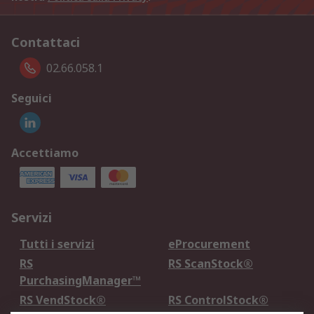
Contattaci
02.66.058.1
Seguici
Accettiamo
Servizi
Tutti i servizi
eProcurement
RS
RS ScanStock®
PurchasingManager™
RS VendStock®
RS ControlStock®