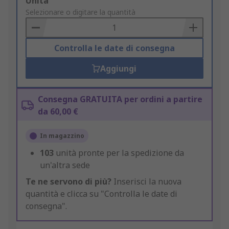
Add
Unità
to
Selezionare o digitare la quantità
Basket
Controlla le date di consegna
Aggiungi
Consegna GRATUITA per ordini a partire
da 60,00 €
In magazzino
103
unità pronte per la spedizione da
un'altra sede
Te ne servono di più?
Inserisci la nuova
quantità e clicca su "Controlla le date di
consegna".