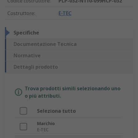
Codice costruttore
:
PLP-032-N110-099HCP-032
Costruttore
:
E-TEC
Specifiche
Documentazione Tecnica
Normative
Dettagli prodotto
Trova prodotti simili selezionando uno
o più attributi.
Seleziona tutto
Marchio
E-TEC