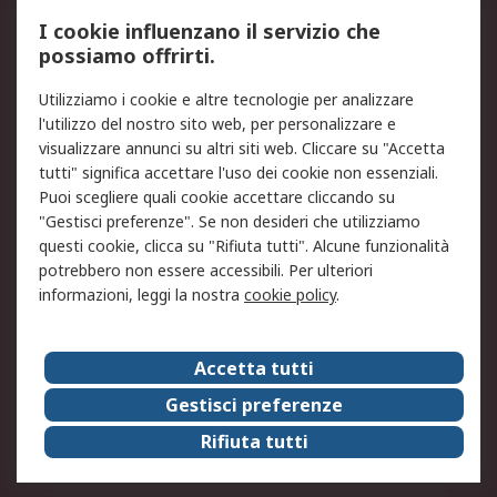
Servizio di taratura
MePA
I cookie influenzano il servizio che
possiamo offrirti.
Legale
Utilizziamo i cookie e altre tecnologie per analizzare
Informativa Cookie
Informativa Privacy -
l'utilizzo del nostro sito web, per personalizzare e
Aggiornata
visualizzare annunci su altri siti web. Cliccare su "Accetta
Email Security
Termini d'uso
tutti" significa accettare l'uso dei cookie non essenziali.
Condizioni di vendita
Condizioni generali di
Puoi scegliere quali cookie accettare cliccando su
servizio
"Gestisci preferenze". Se non desideri che utilizziamo
questi cookie, clicca su "Rifiuta tutti". Alcune funzionalità
Etica e responsabilità
potrebbero non essere accessibili. Per ulteriori
informazioni, leggi la nostra
cookie policy
.
Chi Siamo
Chi Siamo
Contattaci
Accetta tutti
Supporto
ESG
Gestisci preferenze
Carriere
RS Group
Rifiuta tutti
Press Centre
Discovery: il Blog di RS