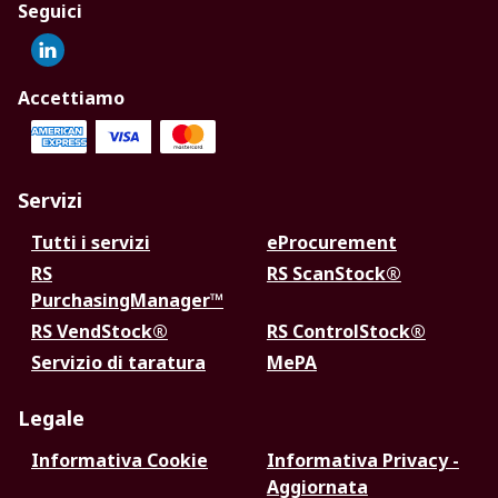
Seguici
Accettiamo
Servizi
Tutti i servizi
eProcurement
RS
RS ScanStock®
PurchasingManager™
RS VendStock®
RS ControlStock®
Servizio di taratura
MePA
Legale
Informativa Cookie
Informativa Privacy -
Aggiornata