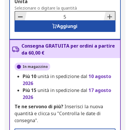
Add
Unità
to
Selezionare o digitare la quantità
Basket
Aggiungi
Consegna GRATUITA per ordini a partire
da 60,00 €
In magazzino
Più
10
unità in spedizione dal
10 agosto
2026
Più
15
unità in spedizione dal
17 agosto
2026
Te ne servono di più?
Inserisci la nuova
quantità e clicca su "Controlla le date di
consegna".