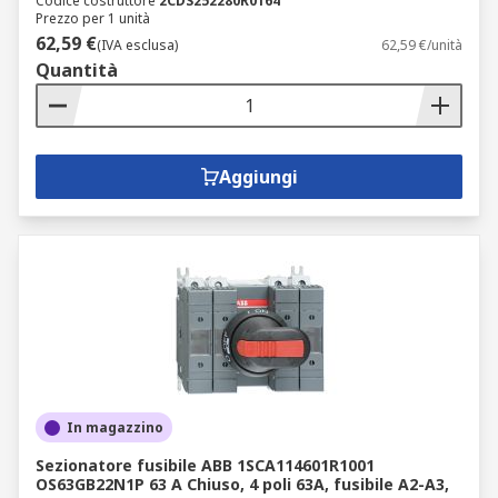
Codice costruttore
2CDS252280R0164
Prezzo per 1 unità
62,59 €
(IVA esclusa)
62,59 €/unità
Quantità
Aggiungi
In magazzino
Sezionatore fusibile ABB 1SCA114601R1001
OS63GB22N1P 63 A Chiuso, 4 poli 63A, fusibile A2-A3,