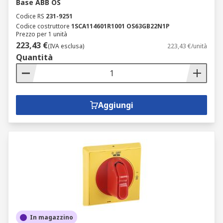
Base ABB OS
Codice RS
231-9251
Codice costruttore
1SCA114601R1001 OS63GB22N1P
Prezzo per 1 unità
223,43 €
(IVA esclusa)
223,43 €/unità
Quantità
Aggiungi
In magazzino