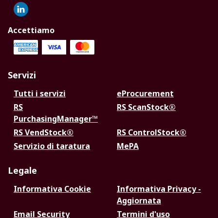
Accettiamo
Servizi
Tutti i servizi
eProcurement
RS
RS ScanStock®
PurchasingManager™
RS VendStock®
RS ControlStock®
Servizio di taratura
MePA
Legale
Informativa Cookie
Informativa Privacy -
Aggiornata
Email Security
Termini d'uso