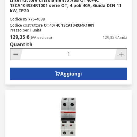
Interruttore di isolamento ABB OT40F4C
1SCA104934R1001 serie OT, 4 poli 40A, Guida DIN 11
kW, IP20
Codice RS
775-4098
Codice costruttore
OT40F4C 1SCA104934R1001
Prezzo per 1 unità
129,35 €
(IVA esclusa)
129,35 €/unità
Quantità
Aggiungi