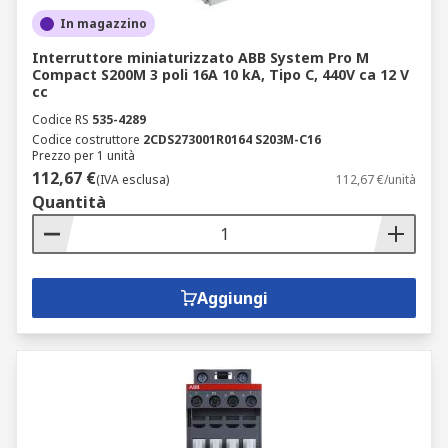
In magazzino
Interruttore miniaturizzato ABB System Pro M
Compact S200M 3 poli 16A 10 kA, Tipo C, 440V ca 12 V
cc
Codice RS
535-4289
Codice costruttore
2CDS273001R0164 S203M-C16
Prezzo per 1 unità
112,67 €
(IVA esclusa)
112,67 €/unità
Quantità
Aggiungi