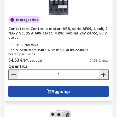
In magazzino
Contattore Controllo motori ABB, serie AF09, 4 poli, 2
NA/2 NC, 25 A 60V ca/cc, 4 kW, bobina 24V ca/cc, 60 V
ca/cc
Codice RS
764-9028
Codice costruttore
1SBL137501R1100 AF09-22-00-11
Prezzo per 1 unità
54,53 €
(IVA esclusa)
54,53 €/unità
Quantità
Aggiungi