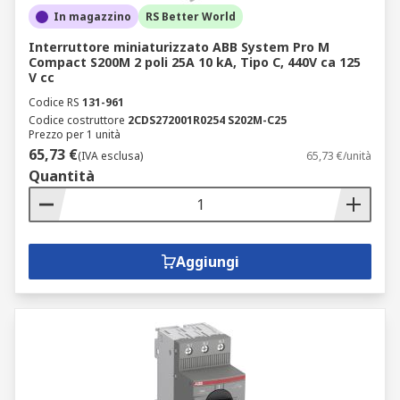
In magazzino
RS Better World
Interruttore miniaturizzato ABB System Pro M
Compact S200M 2 poli 25A 10 kA, Tipo C, 440V ca 125
V cc
Codice RS
131-961
Codice costruttore
2CDS272001R0254 S202M-C25
Prezzo per 1 unità
65,73 €
(IVA esclusa)
65,73 €/unità
Quantità
Aggiungi