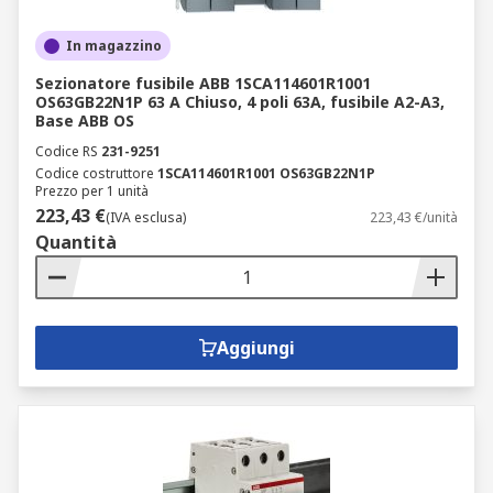
In magazzino
Sezionatore fusibile ABB 1SCA114601R1001
OS63GB22N1P 63 A Chiuso, 4 poli 63A, fusibile A2-A3,
Base ABB OS
Codice RS
231-9251
Codice costruttore
1SCA114601R1001 OS63GB22N1P
Prezzo per 1 unità
223,43 €
(IVA esclusa)
223,43 €/unità
Quantità
Aggiungi