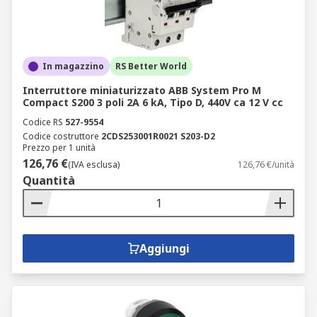
In magazzino
RS Better World
Interruttore miniaturizzato ABB System Pro M
Compact S200 3 poli 2A 6 kA, Tipo D, 440V ca 12 V cc
Codice RS
527-9554
Codice costruttore
2CDS253001R0021 S203-D2
Prezzo per 1 unità
126,76 €
(IVA esclusa)
126,76 €/unità
Quantità
Aggiungi