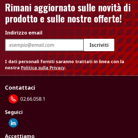
Rimani aggiornato sulle novità di
prodotto e sulle nostre offerte!
Indirizzo email
Iscriviti
I dati personali forniti saranno trattati in linea con la
nostra
Politica sulla Privacy
.
Contattaci
02.66.058.1
Seguici
Accettiamo