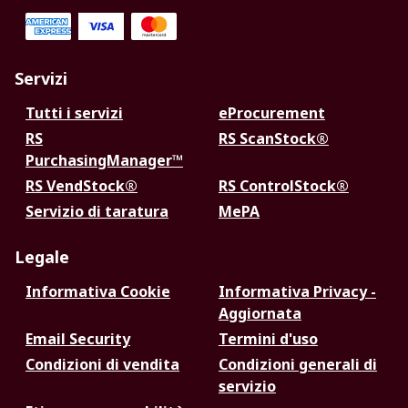
Servizi
Tutti i servizi
eProcurement
RS
RS ScanStock®
PurchasingManager™
RS VendStock®
RS ControlStock®
Servizio di taratura
MePA
Legale
Informativa Cookie
Informativa Privacy -
Aggiornata
Email Security
Termini d'uso
Condizioni di vendita
Condizioni generali di
servizio