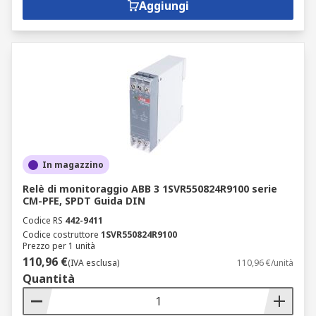
Aggiungi
In magazzino
Relè di monitoraggio ABB 3 1SVR550824R9100 serie
CM-PFE, SPDT Guida DIN
Codice RS
442-9411
Codice costruttore
1SVR550824R9100
Prezzo per 1 unità
110,96 €
(IVA esclusa)
110,96 €/unità
Quantità