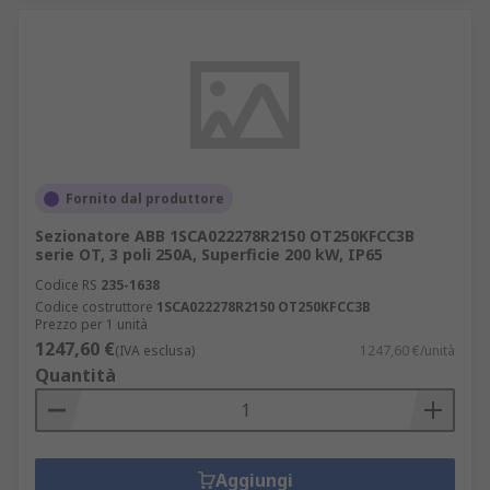
Fornito dal produttore
Sezionatore ABB 1SCA022278R2150 OT250KFCC3B
serie OT, 3 poli 250A, Superficie 200 kW, IP65
Codice RS
235-1638
Codice costruttore
1SCA022278R2150 OT250KFCC3B
Prezzo per 1 unità
1247,60 €
(IVA esclusa)
1247,60 €/unità
Quantità
Aggiungi