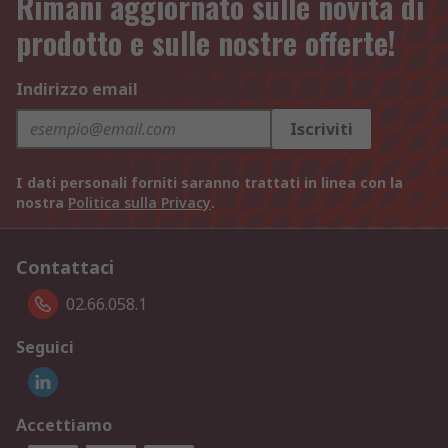
Rimani aggiornato sulle novità di
prodotto e sulle nostre offerte!
Indirizzo email
Iscriviti
I dati personali forniti saranno trattati in linea con la
nostra
Politica sulla Privacy
.
Contattaci
02.66.058.1
Seguici
Accettiamo