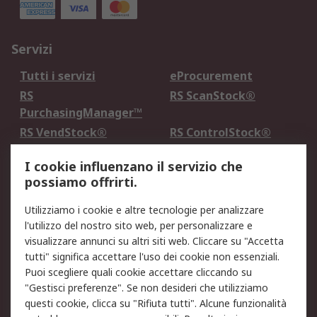
Servizi
Tutti i servizi
eProcurement
RS
RS ScanStock®
PurchasingManager™
RS VendStock®
RS ControlStock®
Servizio di taratura
MePA
I cookie influenzano il servizio che
possiamo offrirti.
Legale
Utilizziamo i cookie e altre tecnologie per analizzare
Informativa Cookie
Informativa Privacy -
l'utilizzo del nostro sito web, per personalizzare e
Aggiornata
visualizzare annunci su altri siti web. Cliccare su "Accetta
Email Security
Termini d'uso
tutti" significa accettare l'uso dei cookie non essenziali.
Condizioni di vendita
Condizioni generali di
Puoi scegliere quali cookie accettare cliccando su
servizio
"Gestisci preferenze". Se non desideri che utilizziamo
questi cookie, clicca su "Rifiuta tutti". Alcune funzionalità
Etica e responsabilità