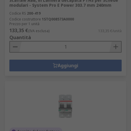
Scaffale ABB, in Lamiera decapata PTHS per Schede
modulari - System Pro E Power 303.7 mm 240mm
Codice RS
200-419
Codice costruttore
1STQ008573A0000
Prezzo per 1 unità
133,35 €
(IVA esclusa)
133,35 €/unità
Quantità
Aggiungi