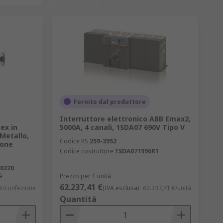
Fornito dal produttore
Interruttore elettronico ABB Emax2,
ex in
5000A, 4 canali, 1SDA07 690V Tipo V
Metallo,
Codice RS
259-3952
ione
Codice costruttore
1SDA071996R1
0220
à
Prezzo per 1 unità
62.237,41 €
€/confezione
(IVA esclusa)
62.237,41 €/unità
Quantità