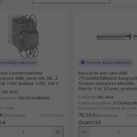
ito dal produttore
Fornito dal produttore
tore Commutazione
Raccordo per cavi ABB
atore ABB, serie UA..RA, 3
7TCA296020R0220 Adaptafl
N/A 110V, bobina 110V, 120 V
Ottone nichelato Metallo, 
filetto 1 in, 32 mm, protez
S
258-9543
Codice RS
266-4434
struttore
1SBL351024R8400
Codice costruttore
7TCA296020R
r 1 unità
Prezzo per 1 confezione da 2 unit
€
76,14 €
(IVA esclusa)
292,79 €/unità
(IVA esclusa)
76,14 
tà
Quantità