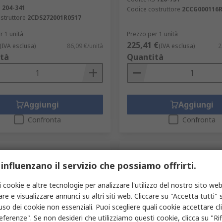
S
204-341
Codice costruttore
2CCG000116R
struttore
2CDS272001R0517
r 1 unità
Prezzo per 1 unità
225,41 €
(IVA esclusa)
86,09 €/unità
(IVA esclusa)
2
tà
Quantità
Aggiungi
Aggiungi
Confronta
Confronta
 influenzano il servizio che possiamo offrirti.
i cookie e altre tecnologie per analizzare l'utilizzo del nostro sito web
re e visualizzare annunci su altri siti web. Cliccare su "Accetta tutti" s
'uso dei cookie non essenziali. Puoi scegliere quali cookie accettare c
eferenze". Se non desideri che utilizziamo questi cookie, clicca su "Rifi