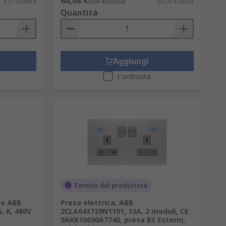
64,08 €
3,07 €/unità
(IVA esclusa)
64,08 €/unità
Quantità
Aggiungi
Confronta
Fornito dal produttore
to ABB
Presa elettrica, ABB
, K, 480V
2CLA643729N1101, 13A, 2 moduli, CE
9AKK10690A7740, presa BS Esterni,