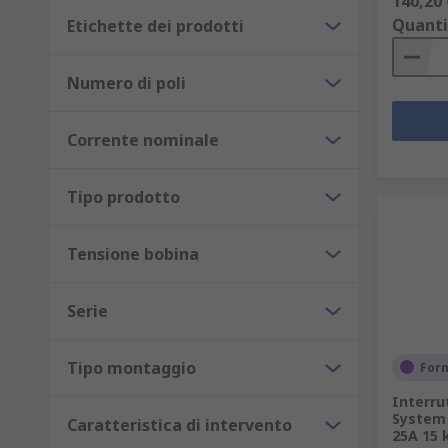
140,20 
Quanti
Etichette dei prodotti
Numero di poli
Corrente nominale
Tipo prodotto
Tensione bobina
Serie
Tipo montaggio
Forn
Interru
System 
Caratteristica di intervento
25A 15 k