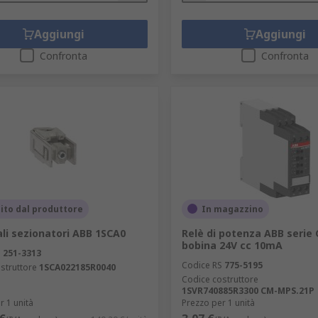
Aggiungi
Aggiungi
Confronta
Confronta
ito dal produttore
In magazzino
li sezionatori ABB 1SCA0
Relè di potenza ABB serie 
bobina 24V cc 10mA
S
251-3313
Codice RS
775-5195
struttore
1SCA022185R0040
Codice costruttore
1SVR740885R3300 CM-MPS.21P
r 1 unità
Prezzo per 1 unità