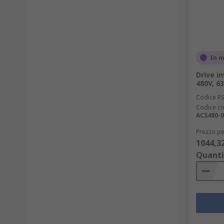
In 
Drive in
480V, 6
Codice R
Codice co
ACS480-0
Prezzo pe
1044,3
Quanti