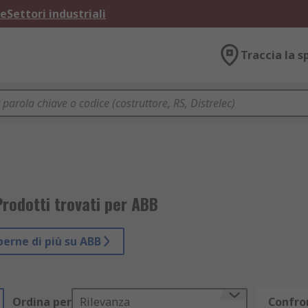
ne
Settori industriali
Traccia la s
rodotti trovati per ABB
perne di più su ABB
Ordina per
Rilevanza
Confron