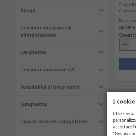
Codice R
Range
Codice co
Prezzo pe
Tensione massima di
86,09 €
alimentazione
Quanti
Larghezza
Tensione nominale CA
Sensibilità di intervento
I cookie
Lunghezza
Utilizziamo 
personalizza
Tipo di motore compatibile
accettare l
"Gestisci pr