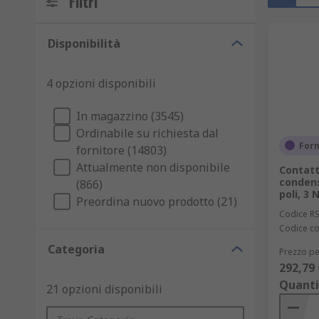
Filtri
Disponibilità
4 opzioni disponibili
In magazzino (3545)
Ordinabile su richiesta dal
Forn
fornitore (14803)
Attualmente non disponibile
Contat
condens
(866)
poli, 3 
Preordina nuovo prodotto (21)
Codice R
Codice co
Categoria
Prezzo pe
292,79 
Quanti
21 opzioni disponibili