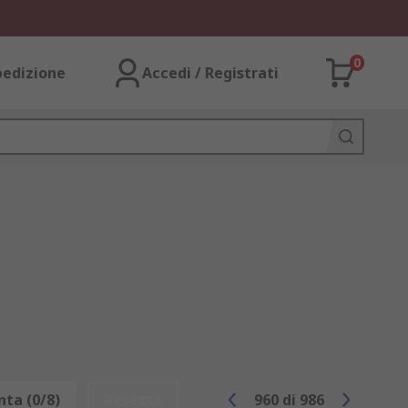
0
pedizione
Accedi / Registrati
ta (0/8)
Resetta
960
di
986