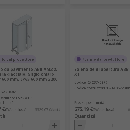
ito dal produttore
Fornito dal produttore
o da pavimento ABB AM2 2,
Solenoide di apertura ABB
ra d'acciaio, Grigio chiaro
XT
1600 mm, IP65 600 mm 2200
Codice RS
237-6279
Codice costruttore
1SDA067208R
S
248-8361
struttore
ES2276BK
r 1 unità
Prezzo per 1 unità
7 €
675,19 €
(IVA esclusa)
3329,67 €/unità
(IVA esclusa)
6
tà
Quantità