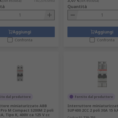
€
3,07 €
(IVA esclusa)
140,20 €/unità
(IVA esclusa)
tà
Quantità
Aggiungi
Aggiungi
Confronta
Confronta
ito dal produttore
Fornito dal produttore
ttore miniaturizzato ABB
Interruttore miniaturizza
Pro M Compact S200M 2 poli
SUP400 2CC 2 poli 30A 15 kA
A, Tipo K, 400V ca 125 V cc
Codice RS
720-751