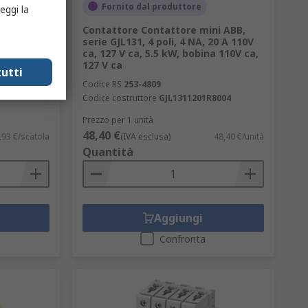
Fornito dal produttore
eggi la
to ABB
Contattore Contattore mini ABB,
00 MTUC 1
serie GJL131, 4 poli, 4 NA, 20 A 110V
 ca 220 V
ca, 127 V ca, 5.5 kW, bobina 110V ca,
127 V ca
utti
Codice RS
253-4809
Codice costruttore
GJL1311201R8004
Prezzo per 1 unità
48,40 €
,93 €/scatola
(IVA esclusa)
48,40 €/unità
Quantità
Aggiungi
Confronta