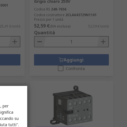
Grigio chiaro 250V
0001
Codice RS
248-7656
Codice costruttore
2CLA643729N1101
Prezzo per 1 unità
52,59 €
25,41 €/unità
(IVA esclusa)
52,59 €/unità
Quantità
Aggiungi
Confronta
, per
ignifica
liccando su
uta tutti".