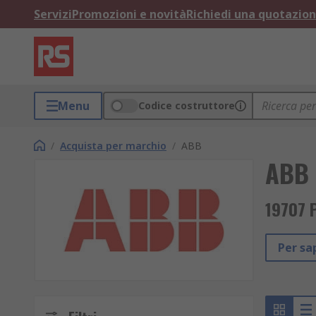
Servizi
Promozioni e novità
Richiedi una quotazio
Menu
Codice costruttore
/
Acquista per marchio
/
ABB
ABB
19707 P
Per sa