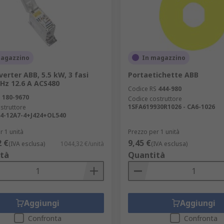
magazzino
In magazzino
verter ABB, 5.5 kW, 3 fasi
Portaetichette ABB
3Hz 12.6 A ACS480
Codice RS
444-980
S
180-9670
Codice costruttore
1SFA619930R1026 - CA6-1026
struttore
4-12A7-4+J424+OL540
r 1 unità
Prezzo per 1 unità
2 €
9,45 €
(IVA esclusa)
1044,32 €/unità
(IVA esclusa)
tà
Quantità
Aggiungi
Aggiungi
Confronta
Confronta