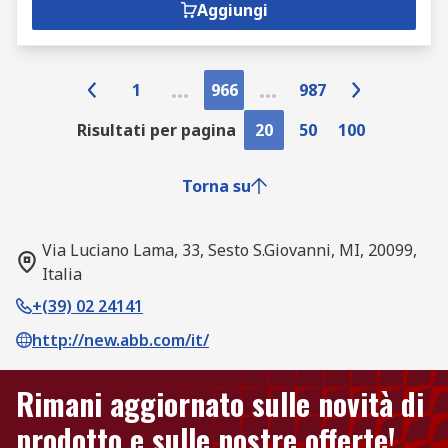
Aggiungi
1
966
987
Risultati per pagina
20
50
100
Torna su
Via Luciano Lama, 33, Sesto S.Giovanni, MI, 20099,
Italia
+(39) 02 24141
http://new.abb.com/it/
Rimani aggiornato sulle novità di
prodotto e sulle nostre offerte!