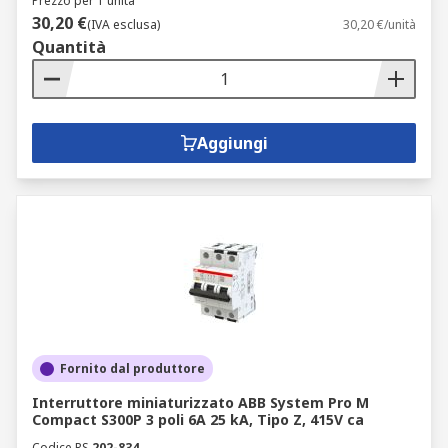
Prezzo per 1 unità
30,20 €
(IVA esclusa)
30,20 €/unità
Quantità
Aggiungi
Fornito dal produttore
Interruttore miniaturizzato ABB System Pro M
Compact S300P 3 poli 6A 25 kA, Tipo Z, 415V ca
Codice RS
202-834