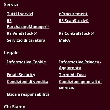
Servizi
Tutti i servizi
eProcurement
RS
RS ScanStock®
PurchasingManager™
RS VendStock®
RS ControlStock®
Servizio di taratura
MePA
Legale
Informativa Cookie
Informativa Privacy -
Aggiornata
Email Security
Termini d'uso
Condizioni di vendita
Condizioni generali di
servizio
Etica e responsabilità
Chi Siamo