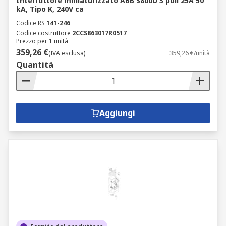
Interruttore miniaturizzato ABB S800U 3 poli 25A 50
kA, Tipo K, 240V ca
Codice RS
141-246
Codice costruttore
2CCS863017R0517
Prezzo per 1 unità
359,26 €
(IVA esclusa)
359,26 €/unità
Quantità
Aggiungi