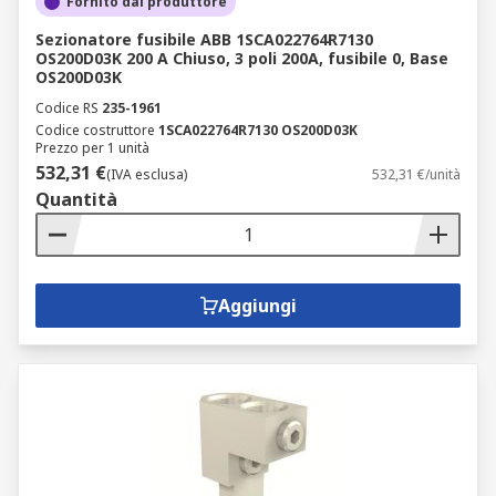
Fornito dal produttore
Sezionatore fusibile ABB 1SCA022764R7130
OS200D03K 200 A Chiuso, 3 poli 200A, fusibile 0, Base
OS200D03K
Codice RS
235-1961
Codice costruttore
1SCA022764R7130 OS200D03K
Prezzo per 1 unità
532,31 €
(IVA esclusa)
532,31 €/unità
Quantità
Aggiungi