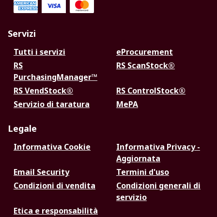
Servizi
Tutti i servizi
eProcurement
RS
RS ScanStock®
PurchasingManager™
RS VendStock®
RS ControlStock®
Servizio di taratura
MePA
Legale
Informativa Cookie
Informativa Privacy -
Aggiornata
Email Security
Termini d'uso
Condizioni di vendita
Condizioni generali di
servizio
Etica e responsabilità