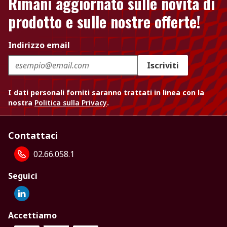
Rimani aggiornato sulle novità di
prodotto e sulle nostre offerte!
Indirizzo email
Iscriviti
I dati personali forniti saranno trattati in linea con la
nostra
Politica sulla Privacy
.
Contattaci
02.66.058.1
Seguici
Accettiamo