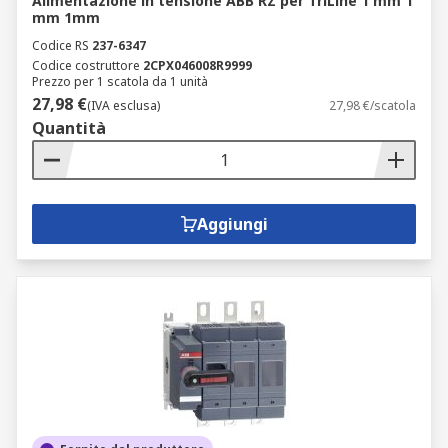
Alimentazione in tensione ABB RZ per TriLine 1 mm 1
mm 1mm
Codice RS
237-6347
Codice costruttore
2CPX046008R9999
Prezzo per 1 scatola da 1 unità
27,98 €
(IVA esclusa)
27,98 €/scatola
Quantità
Aggiungi