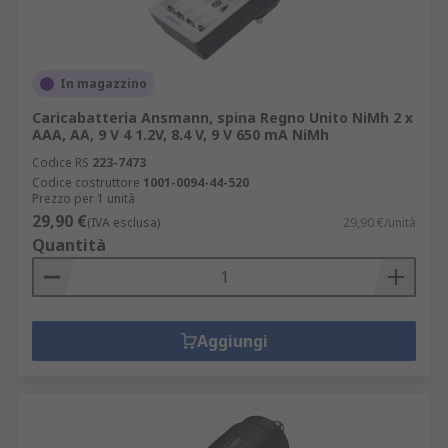
In magazzino
Caricabatteria Ansmann, spina Regno Unito NiMh 2 x
AAA, AA, 9 V 4 1.2V, 8.4 V, 9 V 650 mA NiMh
Codice RS
223-7473
Codice costruttore
1001-0094-44-520
Prezzo per 1 unità
29,90 €
(IVA esclusa)
29,90 €/unità
Quantità
Aggiungi