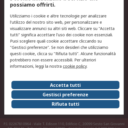
possiamo offrirti.
Legale
Utilizziamo i cookie e altre tecnologie per analizzare
Informativa Cookie
Informativa Privacy -
l'utilizzo del nostro sito web, per personalizzare e
Aggiornata
visualizzare annunci su altri siti web. Cliccare su "Accetta
Email Security
Termini d'uso
tutti" significa accettare l'uso dei cookie non essenziali.
Condizioni di vendita
Condizioni generali di
Puoi scegliere quali cookie accettare cliccando su
servizio
"Gestisci preferenze". Se non desideri che utilizziamo
questi cookie, clicca su "Rifiuta tutti". Alcune funzionalità
Etica e responsabilità
potrebbero non essere accessibili. Per ulteriori
informazioni, leggi la nostra
cookie policy
.
Chi Siamo
Chi Siamo
Contattaci
Accetta tutti
Supporto
ESG
Gestisci preferenze
Carriere
RS Group
Rifiuta tutti
Press Centre
Discovery: il Blog di RS
P.I. 02267810964 - Viale T. Edison 110, Edificio C, 20099 Sesto San Giovanni