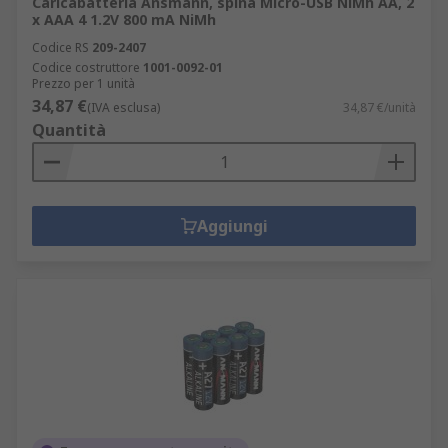
Caricabatteria Ansmann, spina Micro-USB NiMh AA, 2
x AAA 4 1.2V 800 mA NiMh
Codice RS
209-2407
Codice costruttore
1001-0092-01
Prezzo per 1 unità
34,87 €
(IVA esclusa)
34,87 €/unità
Quantità
Aggiungi