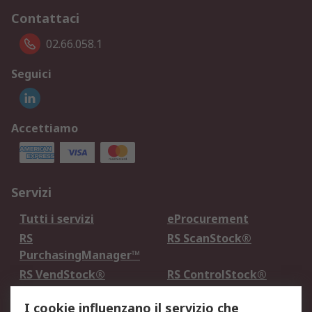
Contattaci
02.66.058.1
Seguici
Accettiamo
Servizi
Tutti i servizi
eProcurement
RS
RS ScanStock®
PurchasingManager™
RS VendStock®
RS ControlStock®
Servizio di taratura
MePA
I cookie influenzano il servizio che