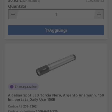
30,92 €
(IVA esclusa)
30,92 €/unità
Quantità
Aggiungi
In magazzino
Alcalina Spot LED Torcia Nero, Argento Ansmann, 150
lm, portata Daily Use 150B
Codice RS
258-9262
Codice costruttore
1600-0428-520