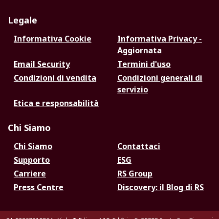
Legale
Informativa Cookie
Informativa Privacy -
Aggiornata
Email Security
Termini d'uso
Condizioni di vendita
Condizioni generali di
servizio
Etica e responsabilità
Chi Siamo
Chi Siamo
Contattaci
Supporto
ESG
Carriere
RS Group
Press Centre
Discovery: il Blog di RS