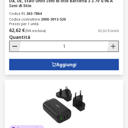
Da, UE, Stati Uniti Ioni di litio Batteria 3 3.7V 0.96 A
Ioni di litio
Codice RS
263-7864
Codice costruttore
2000-3013-520
Prezzo per 1 unità
62,62 €
(IVA esclusa)
62,62 €/unità
Quantità
Aggiungi