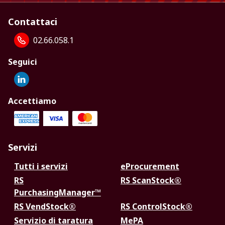
Contattaci
02.66.058.1
Seguici
Accettiamo
Servizi
Tutti i servizi
eProcurement
RS
RS ScanStock®
PurchasingManager™
RS VendStock®
RS ControlStock®
Servizio di taratura
MePA