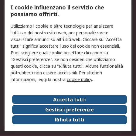
Servizio di taratura
MePA
I cookie influenzano il servizio che
possiamo offrirti.
Legale
Utilizziamo i cookie e altre tecnologie per analizzare
Informativa Cookie
Informativa Privacy -
l'utilizzo del nostro sito web, per personalizzare e
Aggiornata
visualizzare annunci su altri siti web. Cliccare su "Accetta
Email Security
Termini d'uso
tutti" significa accettare l'uso dei cookie non essenziali.
Condizioni di vendita
Condizioni generali di
Puoi scegliere quali cookie accettare cliccando su
servizio
"Gestisci preferenze". Se non desideri che utilizziamo
questi cookie, clicca su "Rifiuta tutti". Alcune funzionalità
Etica e responsabilità
potrebbero non essere accessibili. Per ulteriori
informazioni, leggi la nostra
cookie policy
.
Chi Siamo
Chi Siamo
Contattaci
Accetta tutti
Supporto
ESG
Gestisci preferenze
Carriere
RS Group
Rifiuta tutti
Press Centre
Discovery: il Blog di RS