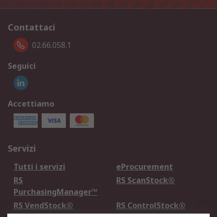
Contattaci
02.66.058.1
Seguici
Accettiamo
Servizi
Tutti i servizi
eProcurement
RS
RS ScanStock®
PurchasingManager™
RS VendStock®
RS ControlStock®