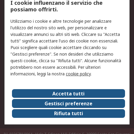
I cookie influenzano il servizio che
possiamo offrirti.
Legale
Utilizziamo i cookie e altre tecnologie per analizzare
Informativa Cookie
Informativa Privacy -
l'utilizzo del nostro sito web, per personalizzare e
Aggiornata
visualizzare annunci su altri siti web. Cliccare su "Accetta
Email Security
Termini d'uso
tutti" significa accettare l'uso dei cookie non essenziali.
Condizioni di vendita
Condizioni generali di
Puoi scegliere quali cookie accettare cliccando su
servizio
"Gestisci preferenze". Se non desideri che utilizziamo
questi cookie, clicca su "Rifiuta tutti". Alcune funzionalità
Etica e responsabilità
potrebbero non essere accessibili. Per ulteriori
informazioni, leggi la nostra
cookie policy
.
Chi Siamo
Chi Siamo
Contattaci
Accetta tutti
Supporto
ESG
Gestisci preferenze
Carriere
RS Group
Rifiuta tutti
Press Centre
Discovery: il Blog di RS