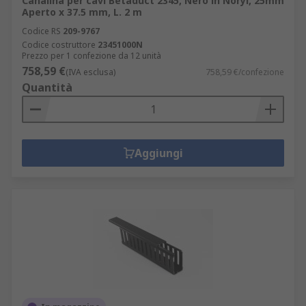
Canalina per cavi Betaduct 2345, Nero in Noryl, 25mm
Aperto x 37.5 mm, L. 2 m
Codice RS
209-9767
Codice costruttore
23451000N
Prezzo per 1 confezione da 12 unità
758,59 €
(IVA esclusa)
758,59 €/confezione
Quantità
Aggiungi