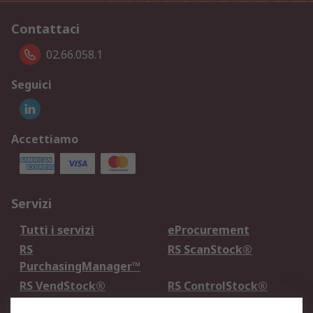
Contattaci
02.66.058.1
Seguici
Accettiamo
Servizi
Tutti i servizi
eProcurement
RS
RS ScanStock®
PurchasingManager™
RS VendStock®
RS ControlStock®
Servizio di taratura
MePA