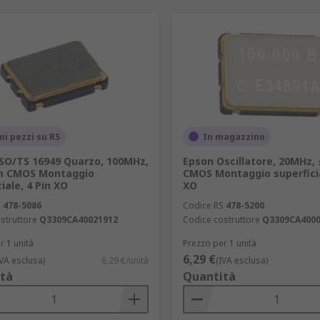
mi pezzi su RS
In magazzino
SO/TS 16949 Quarzo, 100MHz,
Epson Oscillatore, 20MHz,
m CMOS Montaggio
CMOS Montaggio superficia
iale, 4 Pin XO
XO
S
478-5086
Codice RS
478-5200
struttore
Q3309CA40021912
Codice costruttore
Q3309CA4000
r 1 unità
Prezzo per 1 unità
6,29 €
IVA esclusa)
6,29 €/unità
(IVA esclusa)
tà
Quantità