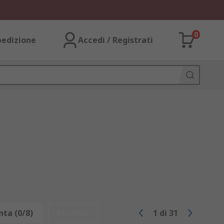
0
pedizione
Accedi / Registrati
ta (0/8)
Resetta
1
di
31