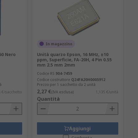
In magazzino
60 Nero
Unità quarzo Epson, 16 MHz, ±10
ppm, Superficie, FA-20H, 4 Pin 0.55
mm 2.5 mm 2mm
Codice RS
904-7459
Codice costruttore
Q24FA20H0005912
à
Prezzo per 1 sacchetto da 2 unità
2,27 €
 €/sacchetto
(IVA esclusa)
1,135 €/unità
Quantità
Aggiungi
Confronta