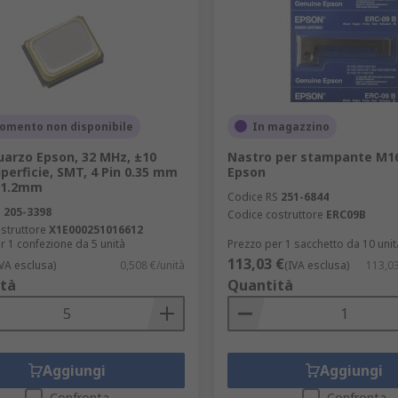
omento non disponibile
In magazzino
uarzo Epson, 32 MHz, ±10
Nastro per stampante M1
perficie, SMT, 4 Pin 0.35 mm
Epson
 1.2mm
Codice RS
251-6844
S
205-3398
Codice costruttore
ERC09B
struttore
X1E000251016612
r 1 confezione da 5 unità
Prezzo per 1 sacchetto da 10 unit
113,03 €
IVA esclusa)
0,508 €/unità
(IVA esclusa)
113,03
tà
Quantità
Aggiungi
Aggiungi
Confronta
Confronta