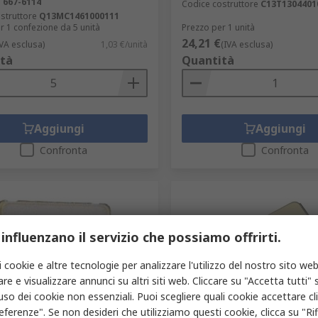
S
667-6114
Codice costruttore
C13T1304401
struttore
Q13MC1461000111
r 1 confezione da 5 unità
Prezzo per 1 unità
24,21 €
IVA esclusa)
1,03 €/unità
(IVA esclusa)
tà
Quantità
Aggiungi
Aggiungi
Confronta
Confronta
 influenzano il servizio che possiamo offrirti.
i cookie e altre tecnologie per analizzare l'utilizzo del nostro sito web
re e visualizzare annunci su altri siti web. Cliccare su "Accetta tutti" s
'uso dei cookie non essenziali. Puoi scegliere quali cookie accettare c
poraneamente esaurito
In magazzino
eferenze". Se non desideri che utilizziamo questi cookie, clicca su "Rifi