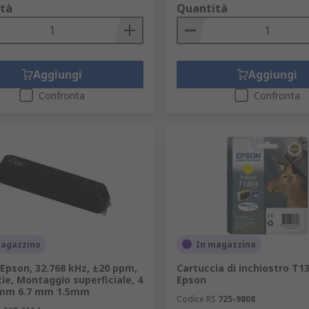
tà
Quantità
Aggiungi
Aggiungi
Confronta
Confronta
magazzino
In magazzino
Epson, 32.768 kHz, ±20 ppm,
Cartuccia di inchiostro T13
cie, Montaggio superficiale, 4
Epson
4 mm 6.7 mm 1.5mm
Codice RS
725-9808