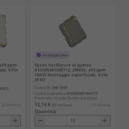
In magazzino
 ±50 ppm
Epson Oscillatore al quarzo
le, 4 Pin
X1G005961000712, 20MHz, ±50 ppm
CMOS Montaggio superficiale, 4 Pin
SPXO
Codice RS
298-701P
0412
Codice costruttore
X1G005961000712
Prezzo per 10 unità (fornito in bobina)
12,14 €
6,29 €/unità
(IVA esclusa)
1,214 €/unità
Quantità