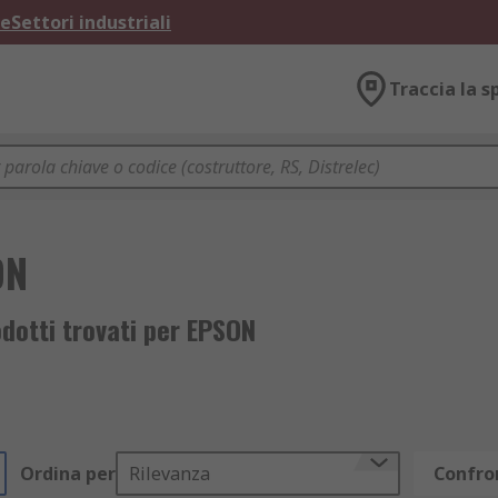
ne
Settori industriali
Traccia la s
ON
dotti trovati per EPSON
Ordina per
Rilevanza
Confron