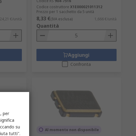
Codice RS
904-7516
0
Codice costruttore
X1E000021011312
Prezzo per 1 sacchetto da 5 unità
8,33 €
24,21 €/unità
(IVA esclusa)
1,666 €/unità
Quantità
Aggiungi
Confronta
, per
ignifica
liccando su
Al momento non disponibile
uta tutti".