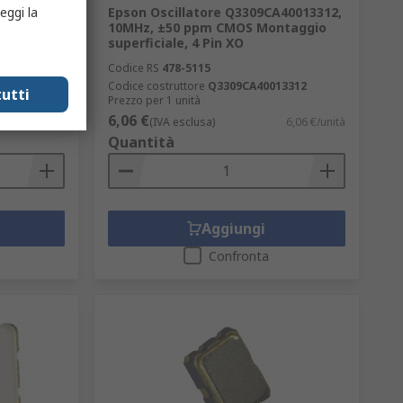
 kHz, ±30
Epson Oscillatore Q3309CA40013312,
eggi la
Pin 0.6
10MHz, ±50 ppm CMOS Montaggio
superficiale, 4 Pin XO
Codice RS
478-5115
0212
Codice costruttore
Q3309CA40013312
utti
Prezzo per 1 unità
6,06 €
0,91 €/unità
(IVA esclusa)
6,06 €/unità
Quantità
Aggiungi
Confronta