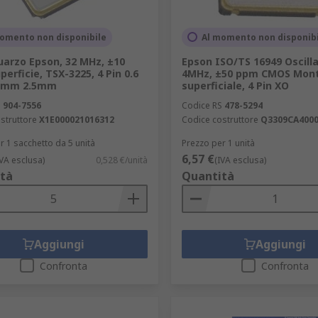
omento non disponibile
Al momento non disponib
uarzo Epson, 32 MHz, ±10
Epson ISO/TS 16949 Oscilla
erficie, TSX-3225, 4 Pin 0.6
4MHz, ±50 ppm CMOS Mon
 mm 2.5mm
superficiale, 4 Pin XO
S
904-7556
Codice RS
478-5294
struttore
X1E000021016312
Codice costruttore
Q3309CA4000
r 1 sacchetto da 5 unità
Prezzo per 1 unità
6,57 €
IVA esclusa)
0,528 €/unità
(IVA esclusa)
tà
Quantità
Aggiungi
Aggiungi
Confronta
Confronta