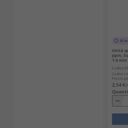
Al m
Unità q
ppm, Su
1.6 mm
Codice R
Codice co
Prezzo pe
2,54 €
(
Quanti