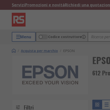
Servizi
Promozioni e novità
Richiedi una quotazio
Menu
Codice costruttore
/
Acquista per marchio
/
EPSON
EPS
612 Pro
Filtri