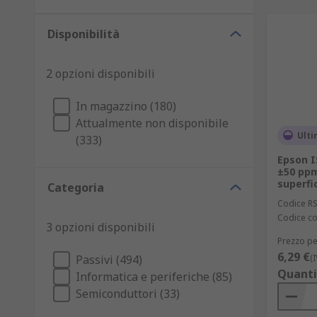
Disponibilità
2 opzioni disponibili
In magazzino (180)
Attualmente non disponibile
Ulti
(333)
Epson I
±50 pp
superfic
Categoria
Codice R
Codice co
3 opzioni disponibili
Prezzo pe
6,29 €
Passivi (494)
(
Quanti
Informatica e periferiche (85)
Semiconduttori (33)