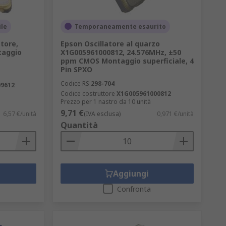
ile
Temporaneamente esaurito
tore,
Epson Oscillatore al quarzo
taggio
X1G005961000812, 24.576MHz, ±50
ppm CMOS Montaggio superficiale, 4
Pin SPXO
Codice RS
298-704
9612
Codice costruttore
X1G005961000812
Prezzo per 1 nastro da 10 unità
9,71 €
6,57 €/unità
(IVA esclusa)
0,971 €/unità
Quantità
Aggiungi
Confronta