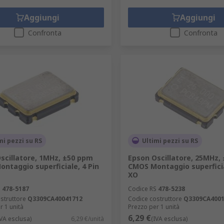
Aggiungi
Aggiungi
Confronta
Confronta
mi pezzi su RS
Ultimi pezzi su RS
scillatore, 1MHz, ±50 ppm
Epson Oscillatore, 25MHz,
ntaggio superficiale, 4 Pin
CMOS Montaggio superficia
XO
S
478-5187
Codice RS
478-5238
struttore
Q3309CA40041712
Codice costruttore
Q3309CA4001
r 1 unità
Prezzo per 1 unità
6,29 €
IVA esclusa)
6,29 €/unità
(IVA esclusa)