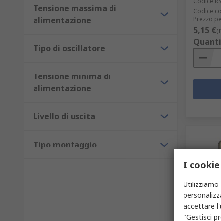
Codice R
Tensione massima di
Codice co
alimentazione
Prezzo pe
5,15 €
(
Quanti
Tipo di oscillatore
Tensione minima di
alimentazione
Livello di uscita
Tipo montaggio
I cookie
Utilizziamo 
personalizza
accettare l
Tem
"Gestisci pr