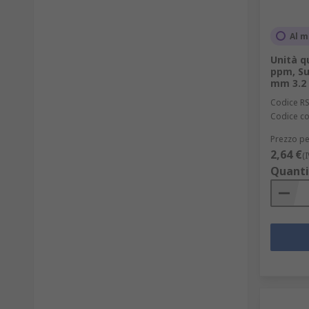
Al m
Unità q
ppm, Sup
mm 3.2
Codice R
Codice co
Prezzo pe
2,64 €
(
Quanti