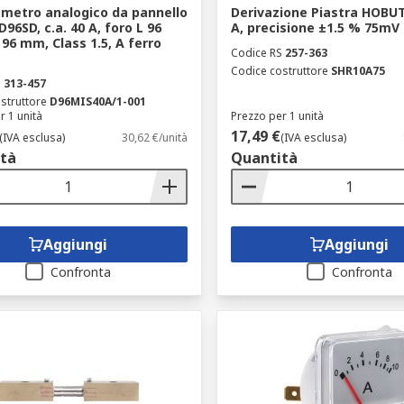
etro analogico da pannello
Derivazione Piastra HOBUT
96SD, c.a. 40 A, foro L 96
A, precisione ±1.5 % 75mV
96 mm, Class 1.5, A ferro
Codice RS
257-363
Codice costruttore
SHR10A75
S
313-457
struttore
D96MIS40A/1-001
r 1 unità
Prezzo per 1 unità
17,49 €
(IVA esclusa)
30,62 €/unità
(IVA esclusa)
tà
Quantità
Aggiungi
Aggiungi
Confronta
Confronta