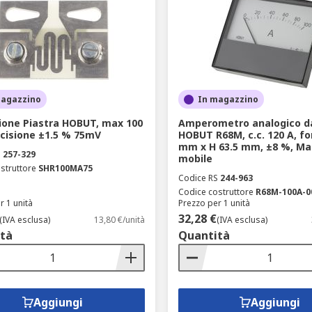
magazzino
In magazzino
ione Piastra HOBUT, max 100
Amperometro analogico da
cisione ±1.5 % 75mV
HOBUT R68M, c.c. 120 A, fo
mm x H 63.5 mm, ±8 %, M
S
257-329
mobile
struttore
SHR100MA75
Codice RS
244-963
Codice costruttore
R68M-100A-0
r 1 unità
Prezzo per 1 unità
32,28 €
(IVA esclusa)
13,80 €/unità
(IVA esclusa)
tà
Quantità
Aggiungi
Aggiungi