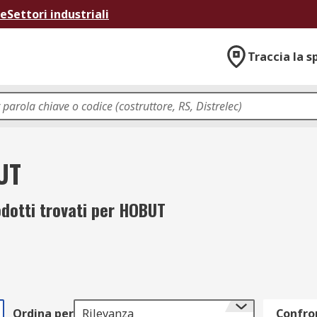
ne
Settori industriali
Traccia la s
UT
dotti trovati per HOBUT
Ordina per
Rilevanza
Confron