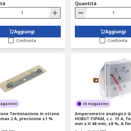
tà
Quantità
Aggiungi
Aggiungi
Confronta
Confronta
magazzino
In magazzino
ione Terminazione in ottone
Amperometro analogico da
max 2 A, precisione ±1 %
HOBUT F3PAM, c.c. 15 A, fo
mm x H 48 mm, ±8 %, A fer