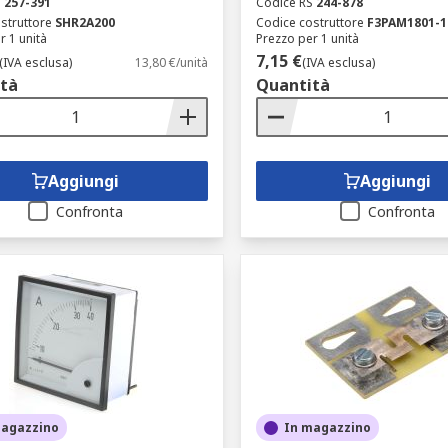
S
257-391
Codice RS
244-878
struttore
SHR2A200
Codice costruttore
F3PAM1801-1
r 1 unità
Prezzo per 1 unità
7,15 €
(IVA esclusa)
13,80 €/unità
(IVA esclusa)
tà
Quantità
Aggiungi
Aggiungi
Confronta
Confronta
magazzino
In magazzino