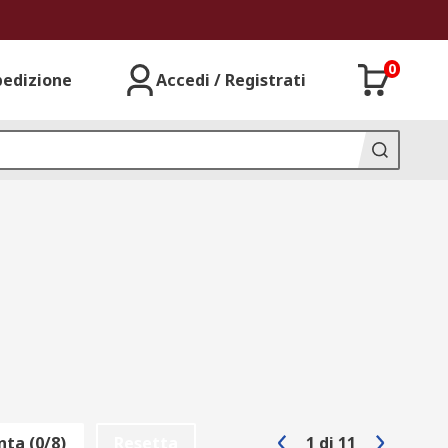
0
pedizione
Accedi / Registrati
ta (0/8)
Resetta
1
di
11