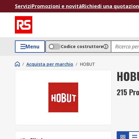
Servizi
Promozioni e novità
Richiedi una quotazio
Menu
Codice costruttore
/
Acquista per marchio
/
HOBUT
HOB
215 Pro