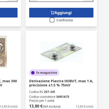
Aggiungi
Confronta
In magazzino
, max 300
Derivazione Piastra HOBUT, max 1 A,
mV
precisione ±1.5 % 75mV
Codice RS
257-341
Codice costruttore
SHR1A75
Prezzo per 1 unità
13,80 €
13,80 €/unità
(IVA esclusa)
13,80 €/unità