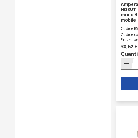
Amperom
HOBUT D
mm x H 
mobile
Codice R
Codice co
Prezzo pe
30,62 €
Quanti