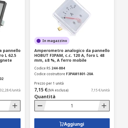
In magazzino
 pannello
Amperometro analogico da pannello
ro L 62.5
HOBUT F3PAM, c.c. 120 A, foro L 48
agnete
mm, ±8 %, A ferro mobile
Codice RS
244-884
Codice costruttore
F3PAM1801-20A
02
Prezzo per 1 unità
7,15 €
32,28 €/unità
(IVA esclusa)
7,15 €/unità
Quantità
Aggiungi