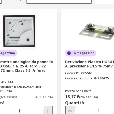
magazzino
In magazzino
etro analogico da pannello
Derivazione Piastra HOBUT
72SD, c.a. 25 A, foro L 72
A, precisione ±1.5 % 75mV
72 mm, Class 1.5, A ferro
Codice RS
257-565
Codice costruttore
SHR30A75
S
312-814
struttore
D72MIS25A/1-001
r 1 unità
Prezzo per 1 unità
18,17 €
(IVA esclusa)
26,06 €/unità
(IVA esclusa)
tà
Quantità