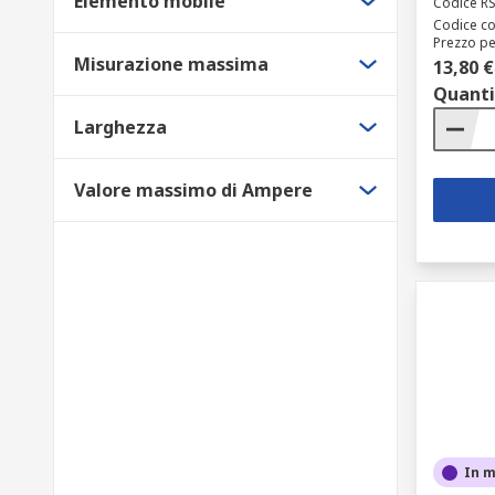
Elemento mobile
Codice R
Codice co
Prezzo pe
Misurazione massima
13,80 €
Quanti
Larghezza
Valore massimo di Ampere
In 