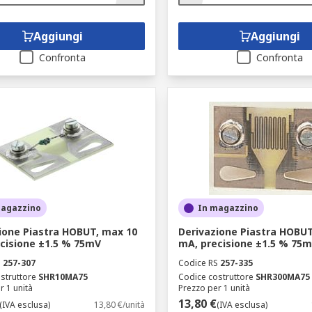
Aggiungi
Aggiungi
Confronta
Confronta
magazzino
In magazzino
ione Piastra HOBUT, max 10
Derivazione Piastra HOBUT
cisione ±1.5 % 75mV
mA, precisione ±1.5 % 75
S
257-307
Codice RS
257-335
struttore
SHR10MA75
Codice costruttore
SHR300MA75
r 1 unità
Prezzo per 1 unità
13,80 €
(IVA esclusa)
13,80 €/unità
(IVA esclusa)