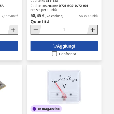
Codice RS
313-643
5A
Codice costruttore
D721MCS10V/2-001
Prezzo per 1 unità
58,45 €
7,15 €/unità
(IVA esclusa)
58,45 €/unità
Quantità
Aggiungi
Confronta
In magazzino