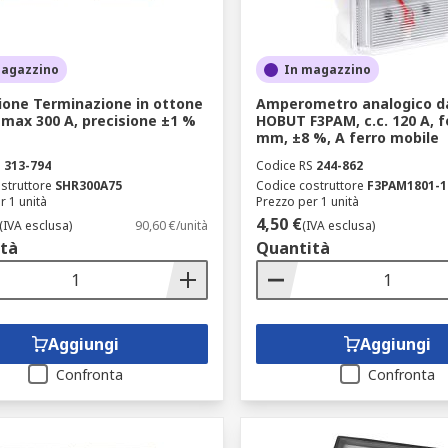
magazzino
In magazzino
ione Terminazione in ottone
Amperometro analogico da
max 300 A, precisione ±1 %
HOBUT F3PAM, c.c. 120 A, f
mm, ±8 %, A ferro mobile
S
313-794
Codice RS
244-862
struttore
SHR300A75
Codice costruttore
F3PAM1801-1
r 1 unità
Prezzo per 1 unità
4,50 €
(IVA esclusa)
90,60 €/unità
(IVA esclusa)
tà
Quantità
Aggiungi
Aggiungi
Confronta
Confronta