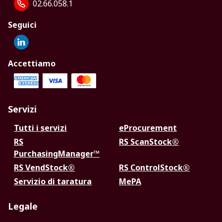
02.66.058.1
Seguici
Accettiamo
Servizi
Tutti i servizi
eProcurement
RS
RS ScanStock®
PurchasingManager™
RS VendStock®
RS ControlStock®
Servizio di taratura
MePA
Legale