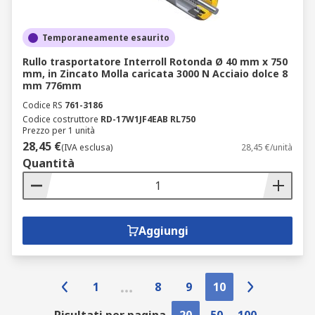
Temporaneamente esaurito
Rullo trasportatore Interroll Rotonda Ø 40 mm x 750
mm, in Zincato Molla caricata 3000 N Acciaio dolce 8
mm 776mm
Codice RS
761-3186
Codice costruttore
RD-17W1JF4EAB RL750
Prezzo per 1 unità
28,45 €
(IVA esclusa)
28,45 €/unità
Quantità
Aggiungi
1
8
9
10