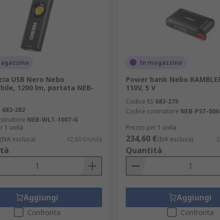
magazzino
In magazzino
cia USB Nero Nebo
Power bank Nebo RAMBLER
abile, 1200 lm, portata NEB-
110V, 5 V
Codice RS
683-275
S
683-282
Codice costruttore
NEB-PST-000
struttore
NEB-WLT-1007-G
r 1 unità
Prezzo per 1 unità
234,60 €
(IVA esclusa)
42,80 €/unità
(IVA esclusa)
2
tà
Quantità
Aggiungi
Aggiungi
Confronta
Confronta