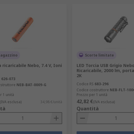
magazzino
Scorte limitate
 ricaricabile Nebo, 7.4 V, Ioni
LED Torcia USB Grigio Neb
Ricaricabile, 2000 lm, port
2K
S
626-073
Codice RS
683-296
struttore
NEB-BAT-0009-G
Codice costruttore
NEB-FLT-100
r 1 unità
Prezzo per 1 unità
42,82 €
(IVA esclusa)
34,98 €/unità
(IVA esclusa)
tà
Quantità