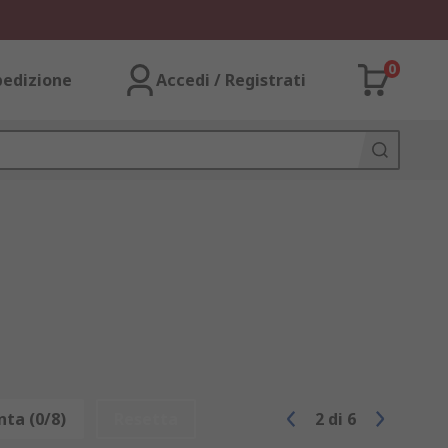
0
pedizione
Accedi / Registrati
ta (0/8)
Resetta
2
di
6