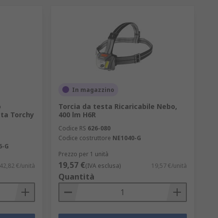
In magazzino
o
Torcia da testa Ricaricabile Nebo,
ata Torchy
400 lm H6R
Codice RS
626-080
Codice costruttore
NE1040-G
6-G
Prezzo per 1 unità
19,57 €
42,82 €/unità
(IVA esclusa)
19,57 €/unità
Quantità