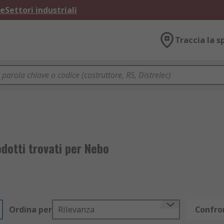
ne
Settori industriali
Traccia la s
dotti trovati per Nebo
Ordina per
Rilevanza
Confron