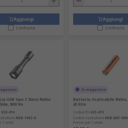
Aggiungi
Aggiungi
Confronta
Confronta
magazzino
In magazzino
cia USB tipo C Nero Nebo
Batteria ricaricabile Nebo, 
bile, 800 lm
di litio
S
633-416
Codice RS
633-415
struttore
NEB-1063-G
Codice costruttore
NEB-BAT-000
r 1 unità
Prezzo per 1 unità