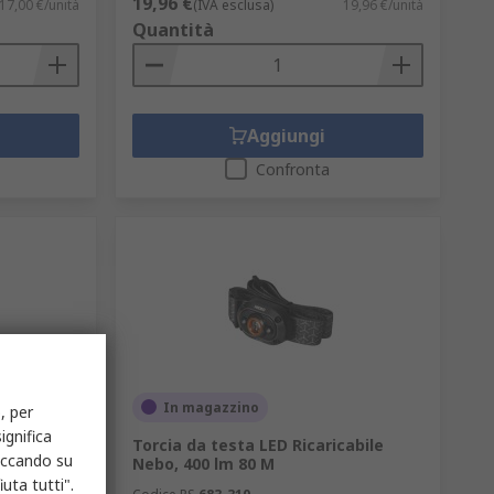
19,96 €
17,00 €/unità
(IVA esclusa)
19,96 €/unità
Quantità
Aggiungi
Confronta
In magazzino
, per
ignifica
Nebo, 100
Torcia da testa LED Ricaricabile
liccando su
Nebo, 400 lm 80 M
uta tutti".