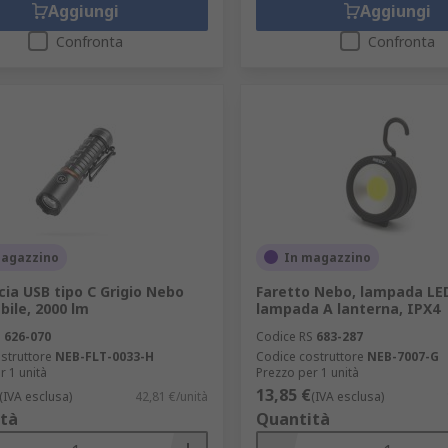
Aggiungi
Aggiungi
Confronta
Confronta
magazzino
In magazzino
cia USB tipo C Grigio Nebo
Faretto Nebo, lampada LE
bile, 2000 lm
lampada A lanterna, IPX4
S
626-070
Codice RS
683-287
struttore
NEB-FLT-0033-H
Codice costruttore
NEB-7007-G
r 1 unità
Prezzo per 1 unità
13,85 €
(IVA esclusa)
42,81 €/unità
(IVA esclusa)
tà
Quantità