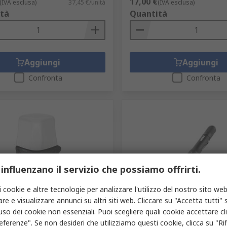
17,00 €
(IVA esclusa)
37,45 €/unità
(IVA esclusa)
tà
Quantità
Aggiungi
Aggiungi
Confronta
Confronta
 influenzano il servizio che possiamo offrirti.
magazzino
In magazzino
i cookie e altre tecnologie per analizzare l'utilizzo del nostro sito web
re e visualizzare annunci su altri siti web. Cliccare su "Accetta tutti" s
 lavoro Nebo Ricaricabile,
LED Torcia a penna Grigio 
'uso dei cookie non essenziali. Puoi scegliere quali cookie accettare c
 LED, lampada Luce da
lm, portata NEB-POC
 240V USB, IP54
eferenze". Se non desideri che utilizziamo questi cookie, clicca su "Rifi