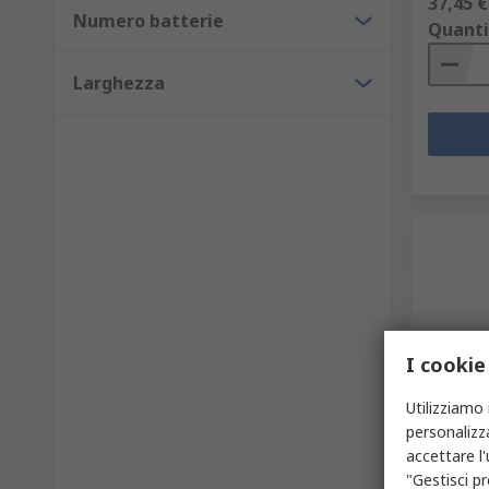
37,45 €
Numero batterie
Quanti
Larghezza
I cookie
In 
Utilizziamo 
personalizza
Luce di
accettare l
lampada
lavoro,
"Gestisci pr