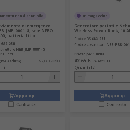
omento non disponibile
In magazzino
avviamento di emergenza
Generatore portatile Nebo
B-JMP-0001-G, seie NEBO
Wireless Power Bank, 10 A
00, batteria Litio
Codice RS
683-265
S
683-258
Codice costruttore
NEB-PBK-001
struttore
NEB-JMP-0001-G
r 1 unità
Prezzo per 1 unità
42,65 €
(IVA esclusa)
97,06 €/unità
(IVA esclusa)
tà
Quantità
Aggiungi
Aggiungi
Confronta
Confronta