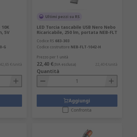
Ultimi pezzi su RS
 10K
LED Torcia tascabile USB Nero Nebo
h, 5V
Ricaricabile, 250 lm, portata NEB-FLT
Codice RS
683-303
0-G
Codice costruttore
NEB-FLT-1042-H
Prezzo per 1 unità
22,40 €
42,65 €/unità
(IVA esclusa)
22,40 €/unità
Quantità
Aggiungi
Confronta