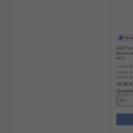
In 
LED Tor
Ricaric
WLT
Codice R
Codice co
Prezzo pe
42,80 €
Quanti