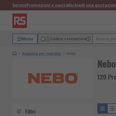
Servizi
Promozioni e novità
Richiedi una quotazio
Menu
Codice costruttore
/
Acquista per marchio
/
Nebo
Nebo
120 Pro
Filtri