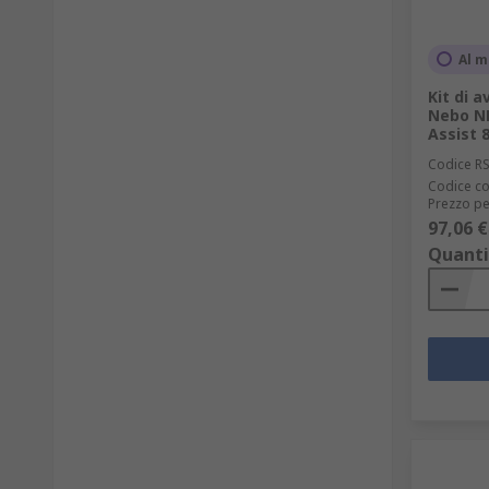
Al m
Kit di 
Nebo NE
Assist 8
Codice R
Codice co
Prezzo pe
97,06 €
Quanti