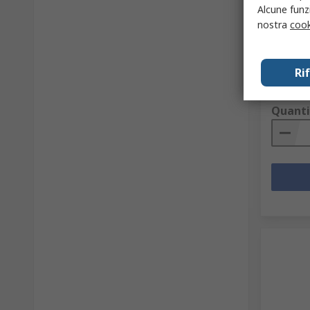
Alcune funzi
Codice R
nostra
cook
Codice co
Ri
Prezzo pe
283,09 
Quanti