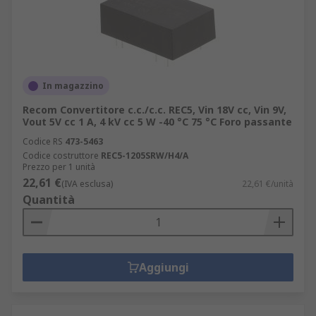
In magazzino
Recom Convertitore c.c./c.c. REC5, Vin 18V cc, Vin 9V,
Vout 5V cc 1 A, 4 kV cc 5 W -40 °C 75 °C Foro passante
Codice RS
473-5463
Codice costruttore
REC5-1205SRW/H4/A
Prezzo per 1 unità
22,61 €
(IVA esclusa)
22,61 €/unità
Quantità
Aggiungi