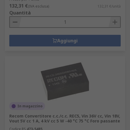
132,31 €
(IVA esclusa)
132,31 €/unità
Quantità
Aggiungi
In magazzino
Recom Convertitore c.c./c.c. REC5, Vin 36V cc, Vin 18V,
Vout 5V cc 1 A, 4 kV cc 5 W -40 °C 75 °C Foro passante
Codice RS
473-5485