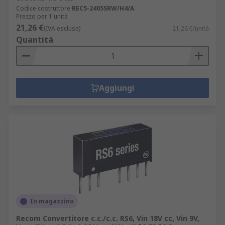
Codice costruttore
REC5-2405SRW/H4/A
Prezzo per 1 unità
21,26 €
(IVA esclusa)
21,26 €/unità
Quantità
Aggiungi
In magazzino
Recom Convertitore c.c./c.c. RS6, Vin 18V cc, Vin 9V,