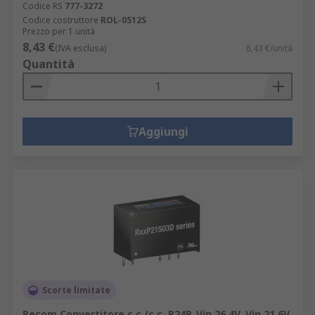
Codice RS
777-3272
Codice costruttore
ROL-0512S
Prezzo per 1 unità
8,43 €
(IVA esclusa)
8,43 €/unità
Quantità
Aggiungi
Scorte limitate
Recom Convertitore c.c./c.c. R24P, Vin 26.4V, Vin 21.6V,