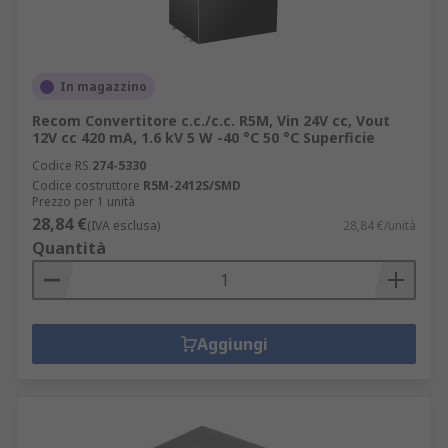
In magazzino
Recom Convertitore c.c./c.c. R5M, Vin 24V cc, Vout
12V cc 420 mA, 1.6 kV 5 W -40 °C 50 °C Superficie
Codice RS
274-5330
Codice costruttore
R5M-2412S/SMD
Prezzo per 1 unità
28,84 €
(IVA esclusa)
28,84 €/unità
Quantità
Aggiungi