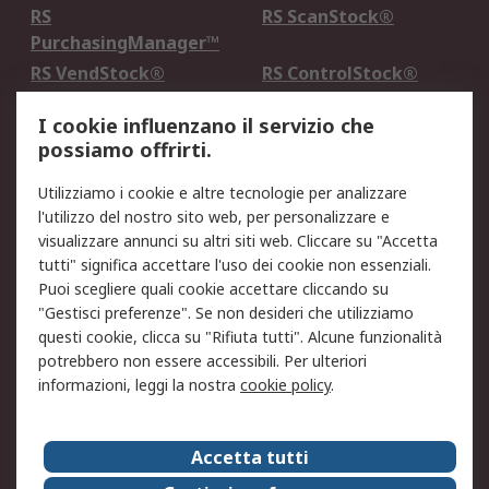
RS
RS ScanStock®
PurchasingManager™
RS VendStock®
RS ControlStock®
Servizio di taratura
MePA
I cookie influenzano il servizio che
possiamo offrirti.
Legale
Utilizziamo i cookie e altre tecnologie per analizzare
Informativa Cookie
Informativa Privacy -
l'utilizzo del nostro sito web, per personalizzare e
Aggiornata
visualizzare annunci su altri siti web. Cliccare su "Accetta
Email Security
Termini d'uso
tutti" significa accettare l'uso dei cookie non essenziali.
Condizioni di vendita
Condizioni generali di
Puoi scegliere quali cookie accettare cliccando su
servizio
"Gestisci preferenze". Se non desideri che utilizziamo
questi cookie, clicca su "Rifiuta tutti". Alcune funzionalità
Etica e responsabilità
potrebbero non essere accessibili. Per ulteriori
informazioni, leggi la nostra
cookie policy
.
Chi Siamo
Chi Siamo
Contattaci
Accetta tutti
Supporto
ESG