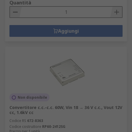
Quantità
Aggiungi
Non disponibile
Convertitore c.c.-c.c. 60W, Vin 18 → 36 V c.c., Vout 12V
cc, 1.6kV cc
Codice RS
672-8363
Codice costruttore
RP60-2412SG
Prezzo per 1 unità