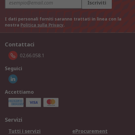
Iscriviti
I dati personali forniti saranno trattati in linea con la
nostra
Politica sulla Privacy
.
Contattaci
02.66.058.1
Seguici
Accettiamo
Servizi
Tutti i servizi
eProcurement