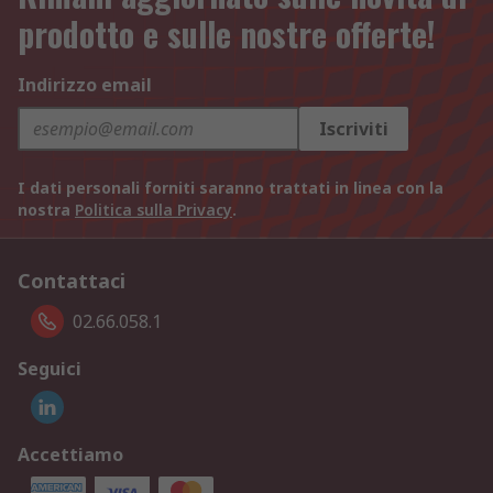
prodotto e sulle nostre offerte!
Indirizzo email
Iscriviti
I dati personali forniti saranno trattati in linea con la
nostra
Politica sulla Privacy
.
Contattaci
02.66.058.1
Seguici
Accettiamo