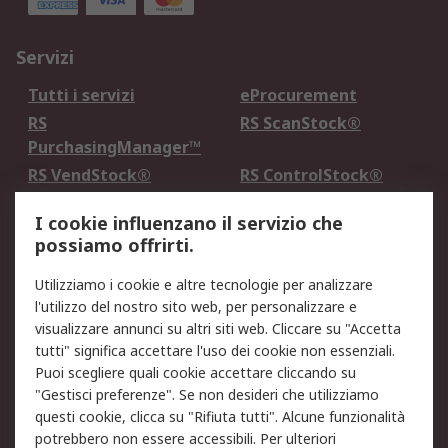
Servizi
Tutti i servizi
eProcurement
RS
RS ScanStock®
PurchasingManager™
RS VendStock®
RS ControlStock®
Servizio di taratura
MePA
I cookie influenzano il servizio che
possiamo offrirti.
Legale
Utilizziamo i cookie e altre tecnologie per analizzare
Informativa Cookie
Informativa Privacy -
l'utilizzo del nostro sito web, per personalizzare e
Aggiornata
visualizzare annunci su altri siti web. Cliccare su "Accetta
Email Security
Termini d'uso
tutti" significa accettare l'uso dei cookie non essenziali.
Condizioni di vendita
Condizioni generali di
Puoi scegliere quali cookie accettare cliccando su
servizio
"Gestisci preferenze". Se non desideri che utilizziamo
questi cookie, clicca su "Rifiuta tutti". Alcune funzionalità
Etica e responsabilità
potrebbero non essere accessibili. Per ulteriori