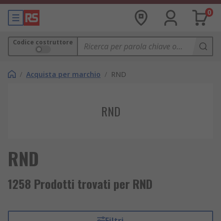
0
Codice costruttore
/
Acquista per marchio
/
RND
RND
RND
1258 Prodotti trovati per RND
Filtri