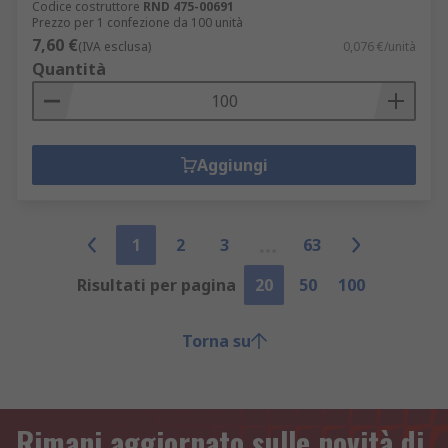
Codice costruttore
RND 475-00691
Prezzo per 1 confezione da 100 unità
7,60 €
(IVA esclusa)
0,076 €/unità
Quantità
Aggiungi
1
2
3
63
Risultati per pagina
20
50
100
Torna su
Rimani aggiornato sulle novità di