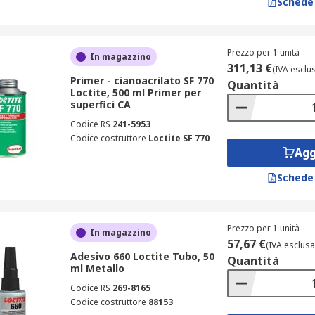
Schede
Prezzo per 1 unità
In magazzino
311,13 €
(IVA esclu
Primer - cianoacrilato SF 770
Quantità
Loctite, 500 ml Primer per
superfici CA
Codice RS
241-5953
Codice costruttore
Loctite SF 770
Agg
Schede
Prezzo per 1 unità
In magazzino
57,67 €
(IVA esclusa
Adesivo 660 Loctite Tubo, 50
Quantità
ml Metallo
Codice RS
269-8165
Codice costruttore
88153