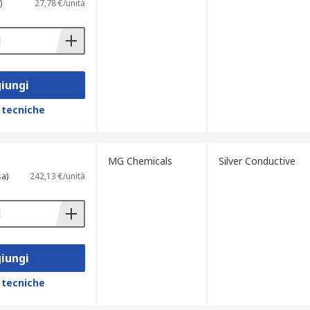
)
27,78 €/unità
iungi
 tecniche
MG Chemicals
Silver Conductive
sa)
242,13 €/unità
iungi
 tecniche