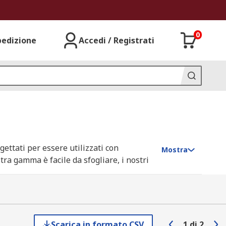
0
pedizione
Accedi / Registrati
gettati per essere utilizzati con
Mostra
stra gamma è facile da sfogliare, i nostri
i attivatori consentono l'indurimento di
Scarica in formato CSV
1
di
2