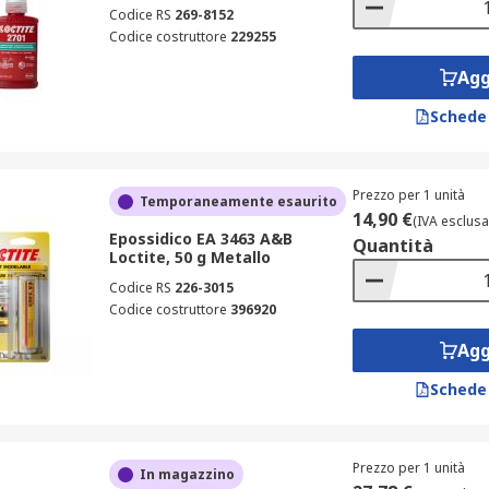
Codice RS
269-8152
Codice costruttore
229255
Agg
Schede
Prezzo per 1 unità
Temporaneamente esaurito
14,90 €
(IVA esclusa
Epossidico EA 3463 A&B
Quantità
Loctite, 50 g Metallo
Codice RS
226-3015
Codice costruttore
396920
Agg
Schede
Prezzo per 1 unità
In magazzino