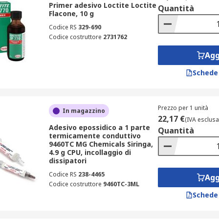
Primer adesivo Loctite Loctite
Quantità
o,
Flacone, 10 g
Codice RS
329-690
Codice costruttore
2731762
Agg
Schede
ati in applicazioni industriali quali: edilizia, lavori di ristr
Prezzo per 1 unità
In magazzino
22,17 €
(IVA esclusa
Adesivo epossidico a 1 parte
Quantità
termicamente conduttivo
9460TC MG Chemicals Siringa,
4.9 g CPU, incollaggio di
dissipatori
Codice RS
238-4465
Agg
Codice costruttore
9460TC-3ML
Schede