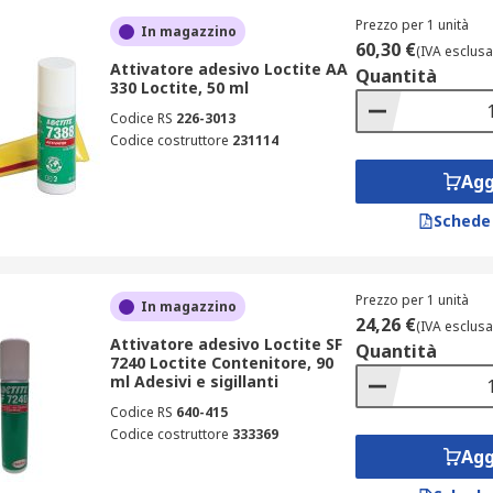
Prezzo per 1 unità
In magazzino
60,30 €
(IVA esclusa
Attivatore adesivo Loctite AA
Quantità
330 Loctite, 50 ml
Codice RS
226-3013
Codice costruttore
231114
Agg
Schede
Prezzo per 1 unità
In magazzino
24,26 €
(IVA esclusa
Attivatore adesivo Loctite SF
Quantità
7240 Loctite Contenitore, 90
ml Adesivi e sigillanti
Codice RS
640-415
Codice costruttore
333369
Agg