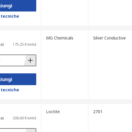
iungi
 tecniche
MG Chemicals
Silver Conductive
sa)
175,25 €/unità
iungi
 tecniche
Loctite
2701
sa)
206,60 €/unità