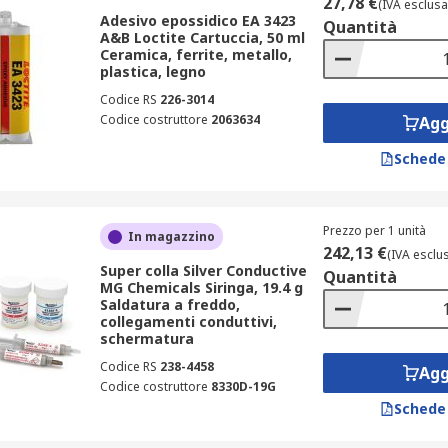
27,78 €
(IVA esclusa
Adesivo epossidico EA 3423
Quantità
A&B Loctite Cartuccia, 50 ml
Ceramica, ferrite, metallo,
plastica, legno
Codice RS
226-3014
Codice costruttore
2063634
Agg
Schede
Prezzo per 1 unità
In magazzino
242,13 €
(IVA esclu
Super colla Silver Conductive
Quantità
MG Chemicals Siringa, 19.4 g
Saldatura a freddo,
collegamenti conduttivi,
schermatura
Codice RS
238-4458
Agg
Codice costruttore
8330D-19G
Schede