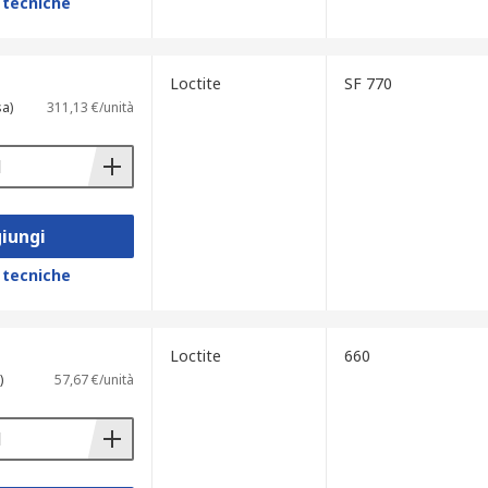
 tecniche
Loctite
SF 770
sa)
311,13 €/unità
iungi
 tecniche
Loctite
660
)
57,67 €/unità