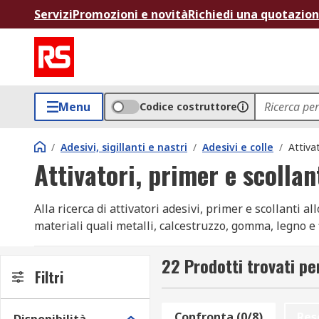
Servizi
Promozioni e novità
Richiedi una quotazio
Menu
Codice costruttore
/
Adesivi, sigillanti e nastri
/
Adesivi e colle
/
Attivat
Attivatori, primer e scollan
Alla ricerca di attivatori adesivi, primer e scollanti a
materiali quali metalli, calcestruzzo, gomma, legno e f
prodotti sono realizzati da marchi leader come: Amber
22 Prodotti trovati per
Attivatori adesivi
Filtri
Gli attivatori adesivi sono prodotti che accelerano la
Confronta (0/8)
Res