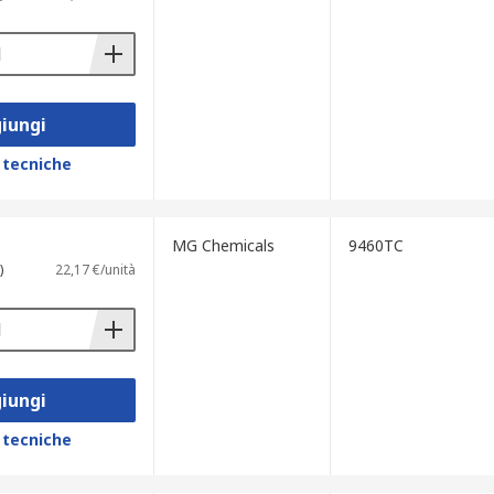
iungi
 tecniche
utturazione, fabbricazione e carpenteria
MG Chemicals
9460TC
)
22,17 €/unità
iungi
 tecniche