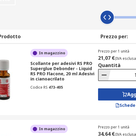
isponibili per attivare il processo di incollaggio o disincollag
desivi strutturali per legare metalli, ferriti, o magneti. Son
o motore. Altri settori in cui vengono utilizzati attivatori a
 e produzione di ceramica.
Prodotto
Prezzo per:
Prezzo per 1 unità
In magazzino
21,07 €
(IVA esclusa
preattivatori per creare uno strato di legame tra una superf
Scollante per adesivi RS PRO
Quantità
del rivestimento per ottenere risultati migliori.
Superglue Debonder - Liquid
RS PRO Flacone, 20 ml Adesivi
in cianoacrilato
Codice RS
473-405
Agg
assare i componenti e le superfici prima dell'incollaggio. Ecc
gio del prodotto adesivo da rimuovere.
Schede
Prezzo per 1 unità
In magazzino
34,64 €
(IVA esclusa