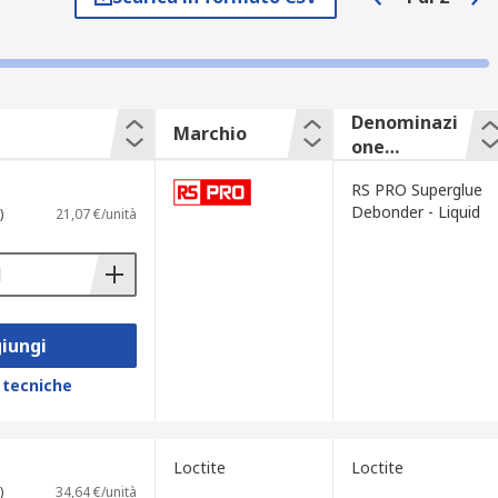
gio.
o inoltre utilizzati per aumentare la
desivi includono l'assemblaggio di mobili,
Denominazi
Marchio
one
commercial
RS PRO Superglue
e
Debonder - Liquid
)
21,07 €/unità
icie e il componente adesivo. Dopo la
iungi
ellente per rimuovere le fuoriuscite di
 tecniche
Loctite
Loctite
)
34,64 €/unità