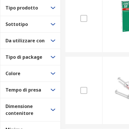
metalli,calcestruzzo, gomma, legno, fibra di vetr
Tipo prodotto
adesivo anaerobico, Sigillante
Sottotipo
Adesivi speciali in PVC rigido
Acrilico modificato
Da utilizzare con
Applicazioni
Tipo di package
Attivatori adesivi, I primer e gli scollanti sono utilizz
metallica.
Colore
Tempo di presa
Dimensione
contenitore