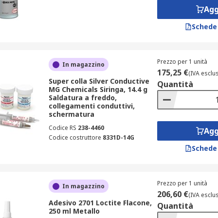
Agg
Schede
Prezzo per 1 unità
In magazzino
175,25 €
(IVA esclu
Super colla Silver Conductive
Quantità
MG Chemicals Siringa, 14.4 g
Saldatura a freddo,
collegamenti conduttivi,
schermatura
Codice RS
238-4460
Agg
Codice costruttore
8331D-14G
Schede
Prezzo per 1 unità
In magazzino
206,60 €
(IVA esclu
Adesivo 2701 Loctite Flacone,
Quantità
250 ml Metallo