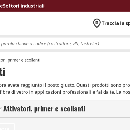
ne
Settori industriali
Traccia la s
ori, primer e scollanti
ti
llora avete raggiunto il posto giusto. Questi prodotti sono pro
ibra di vetro in applicazioni professionali e fai da te. La no
sil, ITW Devcon, Loctite, e RS PRO.
 Attivatori, primer e scollanti
 velocità di indurimento dei componenti di incollaggio. Quest
etta