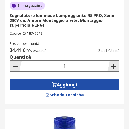
In magazzino
impostare diversi tipi di segnale luminoso
(fisso, lampeggiante, rotante);
Segnalatore luminoso Lampeggiante RS PRO, Xeno
230V ca, Ambra Montaggio a vite, Montaggio
vari effetti luce: flash, stroboscopico,
superficiale IP64
costante;
Codice RS
187-9648
diverse colorazioni della lente per
Prezzo per 1 unità
segnalazioni specifiche, come i
34,41 €
(IVA esclusa)
34,41 €/unità
lampeggianti blu per veicoli di emergenza;
Quantità
alimentazione compatibile con diversi
sistemi elettrici;
adatti per uso interno ed esterno, resistenti
Aggiungi
agli agenti atmosferici.
Schede tecniche
Per una soluzione combinata con avvisi acustici,
scopri i nostri
segnalatori acustici e luminosi
.
Applicazioni consigliate