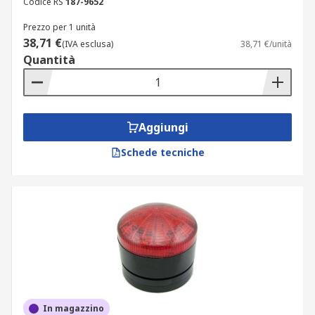
Codice RS
187-9652
Prezzo per 1 unità
38,71 €
(IVA esclusa)
38,71 €/unità
Quantità
Aggiungi
Schede tecniche
In magazzino