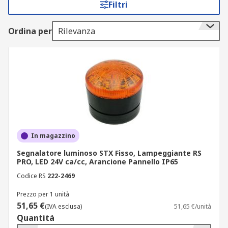
Filtri
opzioni di illuminazione e colori per soddisfare
specifiche esigenze operative.
Ordina per
Rilevanza
Tipologie di segnalatori luminosi
in catalogo
I segnalatori luminosi sono disponibili in diverse
configurazioni, ognuna progettata per specifiche
esigenze di segnalazione:
In magazzino
segnalatori luminosi rotanti: utilizzano una
luce in movimento per attirare l'attenzione,
Segnalatore luminoso STX Fisso, Lampeggiante RS
PRO, LED 24V ca/cc, Arancione Pannello IP65
ideali per ambienti industriali e mezzi
speciali;
Codice RS
222-2469
segnalatori luminosi lampeggianti:
Prezzo per 1 unità
generano impulsi luminosi intermittenti,
51,65 €
(IVA esclusa)
51,65 €/unità
perfetti per segnalazioni di emergenza e
Quantità
sicurezza;