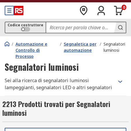
0
Codice costruttore
/
Automazione e
/
Segnaletica per
/
Segnalatori
Controllo di
automazione
luminosi
Processo
Segnalatori luminosi
Sei alla ricerca di segnalatori luminosi
lampeggianti, segnalatori LED o altri segnalatori
luminosi? Sei nel posto giusto! Questi dispositivi
sono fondamentali per garantire un'ottima
2213 Prodotti trovati per Segnalatori
visibilità in qualsiasi condizione, migliorando la
luminosi
sicurezza in diversi settori, dall’industria ai
trasporti. Grazie alla varietà di modelli
disponibili, è possibile scegliere tra diverse