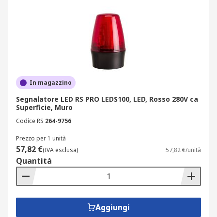
Colori disponibili
I segnalatori luminosi sono disponibili in diverse
colorazioni per adattarsi a ogni esigenza di
segnalazione:
In magazzino
bianco;
Segnalatore LED RS PRO LEDS100, LED, Rosso 280V ca
Superficie, Muro
blu;
Codice RS
264-9756
giallo;
grigio;
Prezzo per 1 unità
57,82 €
(IVA esclusa)
57,82 €/unità
nero;
Quantità
rosso.
Il colore della lente può influire sul messaggio
visivo trasmesso, garantendo un’identificazione
Aggiungi
chiara e immediata.