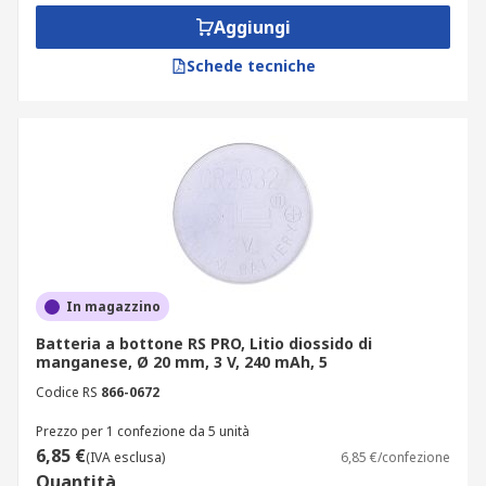
B: monofluoruro di carbonio al litio
Aggiungi
G: ossido di rame al litio
Schede tecniche
La seconda lettera definisce la forma (e
determina quindi se sono
pile piatte
o
pile
quadrate
o altre forme):
R - rotonda
F - piatta
S - quadrata
P - tutti le altre forme, che non
In magazzino
sono
batterie piatte
,
batteria
Batteria a bottone RS PRO, Litio diossido di
quadrata
o rotonda.
manganese, Ø 20 mm, 3 V, 240 mAh, 5
I numeri che seguono le lettere fanno
Codice RS
866-0672
riferimento al diametro e all'altezza. Se il numero
Prezzo per 1 confezione da 5 unità
termina con 1025, la batteria ha un diametro di
6,85 €
(IVA esclusa)
6,85 €/confezione
10 mm e un'altezza di 2,5 mm.
Quantità