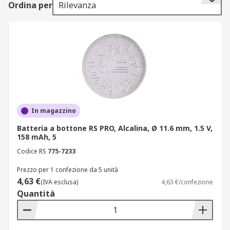
Ordina per
Rilevanza
I codici delle pile a bottone
Le batterie a bottone sono caratterizzate
da
codici
che ne determinano composizione,
dimensioni e forma. Lo standard di
denominazione più comune è fornito dalla
Commissione Elettrotecnica Internazionale o IEC.
In genere è composto da 2 lettere, seguito da 3 o
4 numeri.
In magazzino
Batteria a bottone RS PRO, Alcalina, Ø 11.6 mm, 1.5 V,
La prima lettera definisce la composizione
158 mAh, 5
chimica:
Codice RS
775-7233
L: biossido di manganese alcalino
Prezzo per 1 confezione da 5 unità
4,63 €
(IVA esclusa)
4,63 €/confezione
S: ossido di argento
Quantità
P: zinco-aria
C: biossido di manganese al litio