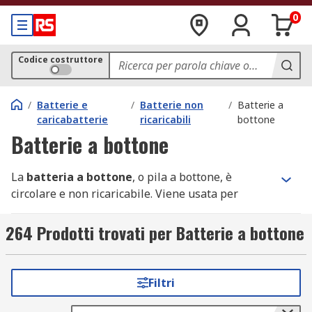
0
Codice costruttore
/
Batterie e
/
Batterie non
/
Batterie a
caricabatterie
ricaricabili
bottone
Batterie a bottone
La
batteria a bottone
, o pila a bottone, è
circolare e non ricaricabile. Viene usata per
alimentare i dispositivi elettronici. Queste pile
hanno una durata a magazzino molto lunga. Sono
264 Prodotti trovati per Batterie a bottone
dotate di bassi livelli di autoscarica, il che
significa che sono in grado di mantenere la carica
per un lungo periodo di tempo senza perdere
Filtri
alcuna potenza.