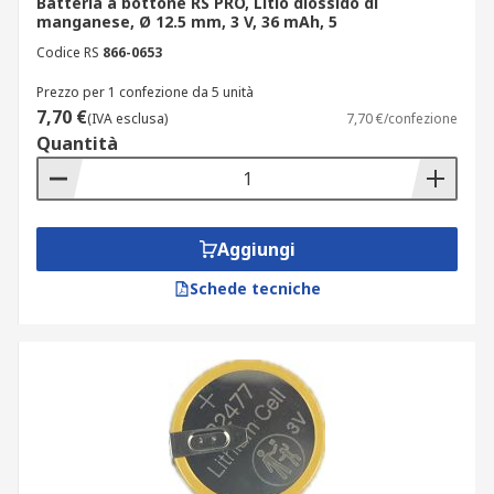
Batteria a bottone RS PRO, Litio diossido di
tensione: quelle al litio forniscono una tensione
manganese, Ø 12.5 mm, 3 V, 36 mAh, 5
di 3 V mentre le batterie all'ossido di argento
Codice RS
866-0653
offrono una tensione di 1,5 V.
Prezzo per 1 confezione da 5 unità
7,70 €
(IVA esclusa)
7,70 €/confezione
Quantità
Aggiungi
Schede tecniche