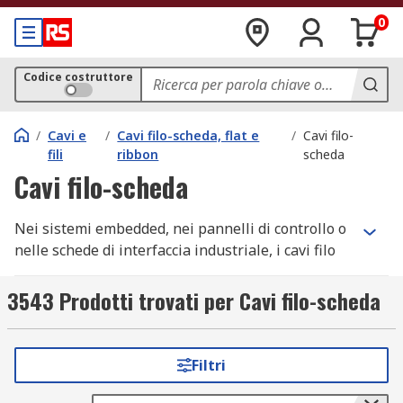
0
Codice costruttore
/
Cavi e
/
Cavi filo-scheda, flat e
/
Cavi filo-
fili
ribbon
scheda
Cavi filo-scheda
Nei sistemi embedded, nei pannelli di controllo o
nelle schede di interfaccia industriale, i cavi filo
scheda e i cavi assemblati rappresentano la
soluzione standard per collegamenti rapidi,
3543 Prodotti trovati per Cavi filo-scheda
ripetibili e affidabili tra cavi flessibili e circuiti
stampati. Su RS trovi una gamma completa di cavi
filo scheda certificati, progettati per resistere a
Filtri
cicli intensivi di connessione/sconnessione,
vibrazioni continue e ambienti gravosi, con