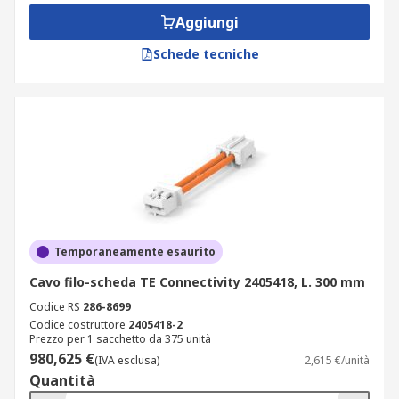
applicazioni su cavo a nastro piatto, con pin
Aggiungi
affilati che perforano l’isolamento senza
spelatura;
Schede tecniche
cavi con micro-IDC: ideali per dispositivi
compatti, con pitch ridotto (1,0 mm – 1,27
mm) e ingombro minimo;
gruppi cavo filo-scheda preassemblati: con
lunghezze da 50 mm a 1 m, guaina in nylon
o PVC e connettori maschio/femmina già
saldati o crimpati.
Tutti i modelli sono realizzati con conduttori in
Temporaneamente esaurito
rame elettrolitico e guaine resistenti agli oli, ai
Cavo filo-scheda TE Connectivity 2405418, L. 300 mm
raggi UV e all’abrasione. Le caratteristiche
Codice RS
286-8699
elencate rappresentano solo alcune delle
Codice costruttore
2405418-2
principali specifiche disponibili a catalogo. Per
Prezzo per 1 sacchetto da 375 unità
applicazioni su cavo ribbon o flat cable, abbina i
980,625 €
(IVA esclusa)
2,615 €/unità
tuoi cavi filo scheda alla vasta gamma di
cavi flat
Quantità