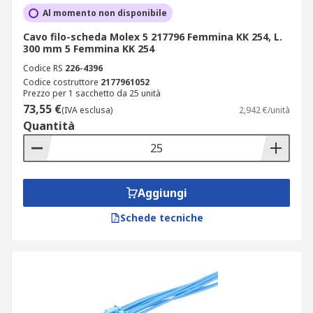
Marchi leader e garanzie RS
Al momento non disponibile
Cavo filo-scheda Molex 5 217796 Femmina KK 254, L.
Acquistare cavi filo scheda da RS significa
300 mm 5 Femmina KK 254
accedere a una gamma certificata, con prodotti
Codice RS
226-4396
pronti per la spedizione e supportati da un team
Codice costruttore
2177961052
Prezzo per 1 sacchetto da 25 unità
tecnico specializzato. Nel catalogo trovi soluzioni
73,55 €
(IVA esclusa)
2,942 €/unità
firmate Molex, TE Connectivity, RS PRO, JST,
Quantità
Samtec, Phoenix Contact e Amphenol
Communications Solutions, marchi riconosciuti
per precisione dimensionale, tracciabilità
industriale e conformità agli standard IEC. Con
Aggiungi
RS, ogni cavo assemblato è un componente di
continuità operativa: disponibilità immediata di
Schede tecniche
tutte le configurazioni, consegna rapida e
documentazione tecnica completa ti permettono
di pianificare interventi di manutenzione o nuove
installazioni senza tempi di attesa imprevisti.